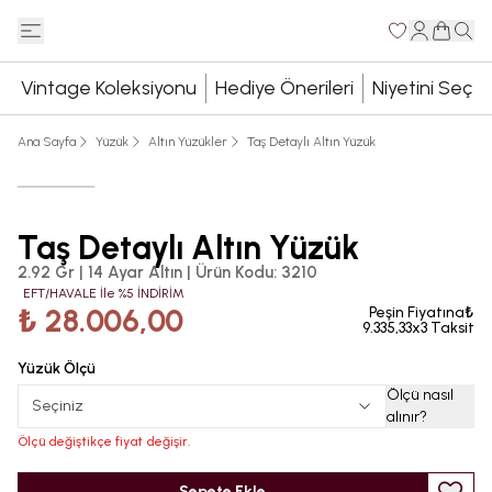
Vintage Koleksiyonu
Hediye Önerileri
Niyetini Seç
Ana Sayfa
Yüzük
Altın Yüzükler
Taş Detaylı Altın Yüzük
Taş Detaylı Altın Yüzük
2.92 Gr | 14 Ayar Altın
|
Ürün Kodu
:
3210
EFT/HAVALE İle %5 İNDİRİM
₺ 28.006,00
Peşin Fiyatına₺
9.335,33x3 Taksit
Yüzük Ölçü
Ölçü nasıl
Seçiniz
alınır
?
Ölçü değiştikçe fiyat değişir.
Sepete Ekle