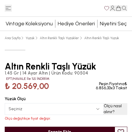
Vintage Koleksiyonu
Hediye Önerileri
Niyetini Seç
Ana Sayfa
Yüzük
Altın Renkli Taşlı Yüzükler
Altın Renkli Taşlı Yüzük
Altın Renkli Taşlı Yüzük
1.45 Gr | 14 Ayar Altın
|
Ürün Kodu
:
90504
EFT/HAVALE İle %5 İNDİRİM
₺ 20.569,00
Peşin Fiyatına₺
6.856,33x3 Taksit
Yüzük Ölçü
Ölçü nasıl
Seçiniz
alınır
?
Ölçü değiştikçe fiyat değişir.
Sepete Ekle