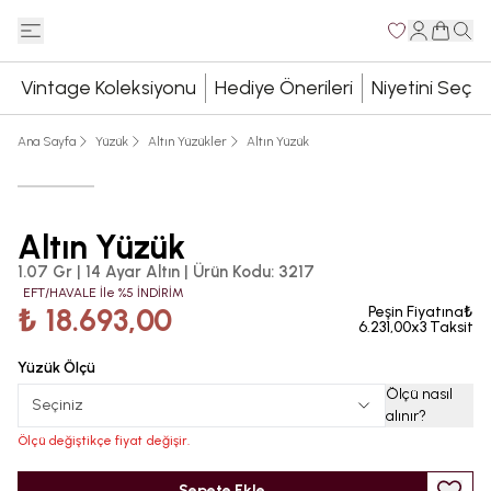
Vintage Koleksiyonu
Hediye Önerileri
Niyetini Seç
Ana Sayfa
Yüzük
Altın Yüzükler
Altın Yüzük
Altın Yüzük
1.07 Gr | 14 Ayar Altın
|
Ürün Kodu
:
3217
EFT/HAVALE İle %5 İNDİRİM
₺ 18.693,00
Peşin Fiyatına₺
6.231,00x3 Taksit
Yüzük Ölçü
Ölçü nasıl
Seçiniz
alınır
?
Ölçü değiştikçe fiyat değişir.
Sepete Ekle