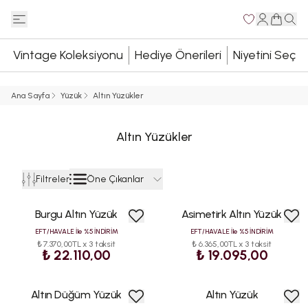
Vintage Koleksiyonu
Hediye Önerileri
Niyetini Seç
Ana Sayfa
Yüzük
Altın Yüzükler
Altın Yüzükler
Öne Çıkanlar
Filtreler
Burgu Altın Yüzük
Asimetirk Altın Yüzük
EFT/HAVALE İle %5 İNDİRİM
EFT/HAVALE İle %5 İNDİRİM
₺ 7.370,00TL x 3 taksit
₺ 6.365,00TL x 3 taksit
₺ 22.110,00
₺ 19.095,00
Altın Düğüm Yüzük
Altın Yüzük