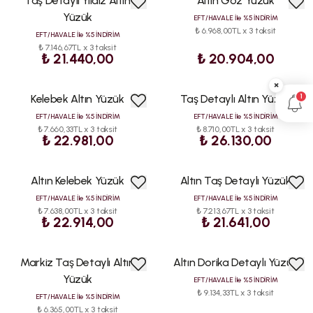
Taş Detaylı Yıldız Altın
Altın Göz Yüzük
Yüzük
EFT/HAVALE İle %5 İNDİRİM
₺ 6.968,00TL x 3 taksit
EFT/HAVALE İle %5 İNDİRİM
₺ 7.146,67TL x 3 taksit
₺ 21.440,00
₺ 20.904,00
×
1
Kelebek Altın Yüzük
Taş Detaylı Altın Yüzük
EFT/HAVALE İle %5 İNDİRİM
EFT/HAVALE İle %5 İNDİRİM
₺ 7.660,33TL x 3 taksit
₺ 8.710,00TL x 3 taksit
₺ 22.981,00
₺ 26.130,00
Altın Kelebek Yüzük
Altın Taş Detaylı Yüzük
ÇOK
SATAN
EFT/HAVALE İle %5 İNDİRİM
EFT/HAVALE İle %5 İNDİRİM
₺ 7.638,00TL x 3 taksit
₺ 7.213,67TL x 3 taksit
₺ 22.914,00
₺ 21.641,00
Markiz Taş Detaylı Altın
Altın Dorika Detaylı Yüzük
Yüzük
EFT/HAVALE İle %5 İNDİRİM
₺ 9.134,33TL x 3 taksit
EFT/HAVALE İle %5 İNDİRİM
₺ 6.365,00TL x 3 taksit