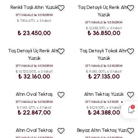
Renkli Taşlı Altın Yüzük
Taş Detaylı Üç Renk Altın
Yüzük
EFT/HAVALE İle %5 İNDİRİM
₺ 7.816,67TL x 3 taksit
EFT/HAVALE İle %5 İNDİRİM
₺ 12.283,33TL x 3 taksit
₺ 23.450,00
₺ 36.850,00
Taş Detaylı Üç Renk Altın
Taş Detaylı Tokalı Altın
Yüzük
Yüzük
EFT/HAVALE İle %5 İNDİRİM
EFT/HAVALE İle %5 İNDİRİM
₺ 10.720,00TL x 3 taksit
₺ 9.045,00TL x 3 taksit
₺ 32.160,00
₺ 27.135,00
Altın Oval Tektaş
Altın Tektaş Yüzük
×
EFT/HAVALE İle %5 İNDİRİM
EFT/HAVALE İle %5 İNDİRİM
1
₺ 7.615,67TL x 3 taksit
₺ 8.129,33TL x 3 taksit
₺ 22.847,00
₺ 24.388,00
Altın Oval Tektaş
Beyaz Altın Tektaş Yüzük
EFT/HAVALE İle %5 İNDİRİM
EFT/HAVALE İle %5 İNDİRİM