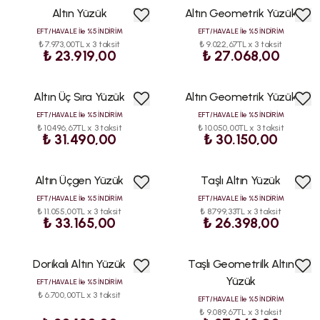
Altın Yüzük
Altın Geometrik Yüzük
EFT/HAVALE İle %5 İNDİRİM
EFT/HAVALE İle %5 İNDİRİM
₺ 7.973,00TL x 3 taksit
₺ 9.022,67TL x 3 taksit
₺ 23.919,00
₺ 27.068,00
Altın Üç Sıra Yüzük
Altın Geometrik Yüzük
EFT/HAVALE İle %5 İNDİRİM
EFT/HAVALE İle %5 İNDİRİM
₺ 10.496,67TL x 3 taksit
₺ 10.050,00TL x 3 taksit
₺ 31.490,00
₺ 30.150,00
Altın Üçgen Yüzük
Taşlı Altın Yüzük
ÇOK
SATAN
EFT/HAVALE İle %5 İNDİRİM
EFT/HAVALE İle %5 İNDİRİM
₺ 11.055,00TL x 3 taksit
₺ 8.799,33TL x 3 taksit
₺ 33.165,00
₺ 26.398,00
Dorikalı Altın Yüzük
Taşlı Geometrilk Altın
Yüzük
EFT/HAVALE İle %5 İNDİRİM
₺ 6.700,00TL x 3 taksit
EFT/HAVALE İle %5 İNDİRİM
₺ 9.089,67TL x 3 taksit