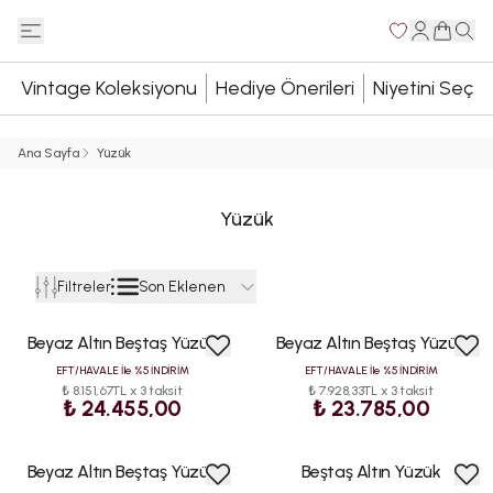
Vintage Koleksiyonu
Hediye Önerileri
Niyetini Seç
Ana Sayfa
Yüzük
Yüzük
Son Eklenen
Filtreler
Beyaz Altın Beştaş Yüzük
Beyaz Altın Beştaş Yüzük
EFT/HAVALE İle %5 İNDİRİM
EFT/HAVALE İle %5 İNDİRİM
₺ 8.151,67TL x 3 taksit
₺ 7.928,33TL x 3 taksit
₺ 24.455,00
₺ 23.785,00
Beyaz Altın Beştaş Yüzük
Beştaş Altın Yüzük