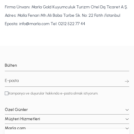
Firma Ünvanı: Marla Gold Kuyumculuk Turizm Otel Dış Ticaret A.Ş.
Adres: Molla Fenari Mh.Ali Baba Türbe Sk. No :22 Fatih /İstanbul
Eposta:
info@marla.com
Tel: 0212 522 77 44
Bülten
Kampanya ve duyurular hakkında e-posta almak istiyorum.
Özel Günler
Müşteri Hizmetleri
Marla.com