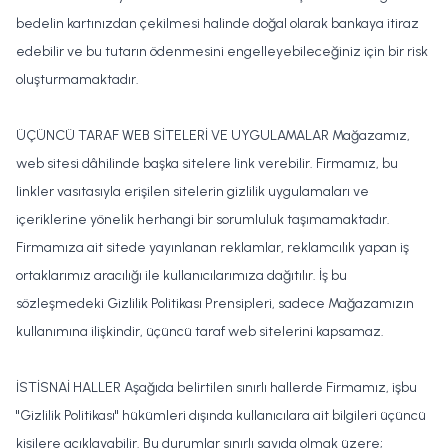
bedelin kartınızdan çekilmesi halinde doğal olarak bankaya itiraz
edebilir ve bu tutarın ödenmesini engelleyebileceğiniz için bir risk
oluşturmamaktadır.
ÜÇÜNCÜ TARAF WEB SİTELERİ VE UYGULAMALAR Mağazamız,
web sitesi dâhilinde başka sitelere link verebilir. Firmamız, bu
linkler vasıtasıyla erişilen sitelerin gizlilik uygulamaları ve
içeriklerine yönelik herhangi bir sorumluluk taşımamaktadır.
Firmamıza ait sitede yayınlanan reklamlar, reklamcılık yapan iş
ortaklarımız aracılığı ile kullanıcılarımıza dağıtılır. İş bu
sözleşmedeki Gizlilik Politikası Prensipleri, sadece Mağazamızın
kullanımına ilişkindir, üçüncü taraf web sitelerini kapsamaz.
İSTİSNAİ HALLER Aşağıda belirtilen sınırlı hallerde Firmamız, işbu
"Gizlilik Politikası" hükümleri dışında kullanıcılara ait bilgileri üçüncü
kişilere açıklayabilir. Bu durumlar sınırlı sayıda olmak üzere;