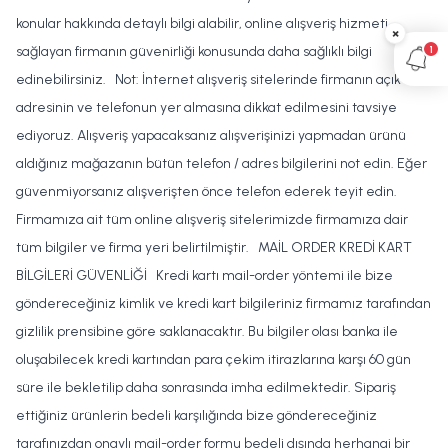
konular hakkında detaylı bilgi alabilir, online alışveriş hizmeti
×
1
sağlayan firmanın güvenirliği konusunda daha sağlıklı bilgi
edinebilirsiniz. Not: İnternet alışveriş sitelerinde firmanın açık
adresinin ve telefonun yer almasına dikkat edilmesini tavsiye
ediyoruz. Alışveriş yapacaksanız alışverişinizi yapmadan ürünü
aldığınız mağazanın bütün telefon / adres bilgilerini not edin. Eğer
güvenmiyorsanız alışverişten önce telefon ederek teyit edin.
Firmamıza ait tüm online alışveriş sitelerimizde firmamıza dair
tüm bilgiler ve firma yeri belirtilmiştir. MAİL ORDER KREDİ KART
BİLGİLERİ GÜVENLİĞİ Kredi kartı mail-order yöntemi ile bize
göndereceğiniz kimlik ve kredi kart bilgileriniz firmamız tarafından
gizlilik prensibine göre saklanacaktır. Bu bilgiler olası banka ile
oluşabilecek kredi kartından para çekim itirazlarına karşı 60 gün
süre ile bekletilip daha sonrasında imha edilmektedir. Sipariş
ettiğiniz ürünlerin bedeli karşılığında bize göndereceğiniz
tarafınızdan onaylı mail-order formu bedeli dışında herhangi bir