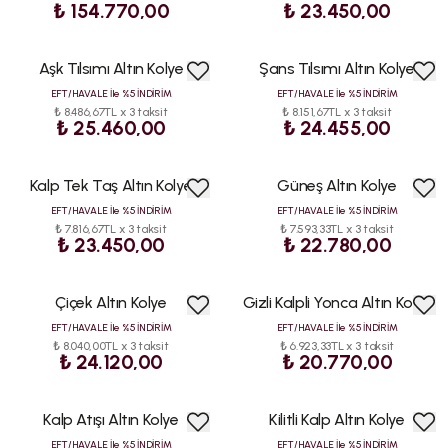
₺ 154.770,00
₺ 23.450,00
Aşk Tılsımı Altın Kolye
Şans Tılsımı Altın Kolye
EFT/HAVALE İle %5 İNDİRİM
EFT/HAVALE İle %5 İNDİRİM
₺ 8.486,67TL x 3 taksit
₺ 8.151,67TL x 3 taksit
₺ 25.460,00
₺ 24.455,00
Kalp Tek Taş Altın Kolye
Güneş Altın Kolye
HIZLI
KARGO
EFT/HAVALE İle %5 İNDİRİM
EFT/HAVALE İle %5 İNDİRİM
₺ 7.816,67TL x 3 taksit
₺ 7.593,33TL x 3 taksit
₺ 23.450,00
₺ 22.780,00
Çiçek Altın Kolye
Gizli Kalpli Yonca Altın Kolye
HIZLI
KARGO
EFT/HAVALE İle %5 İNDİRİM
EFT/HAVALE İle %5 İNDİRİM
₺ 8.040,00TL x 3 taksit
₺ 6.923,33TL x 3 taksit
₺ 24.120,00
₺ 20.770,00
Kalp Atışı Altın Kolye
Kilitli Kalp Altın Kolye
HIZLI
KARGO
EFT/HAVALE İle %5 İNDİRİM
EFT/HAVALE İle %5 İNDİRİM