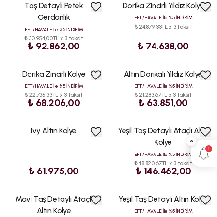
Taş Detaylı Petek
Dorika Zincirli Yıldız Kolye
Gerdanlık
EFT/HAVALE İle %5 İNDİRİM
₺ 24.879,33TL x 3 taksit
EFT/HAVALE İle %5 İNDİRİM
₺ 30.954,00TL x 3 taksit
₺ 92.862,00
₺ 74.638,00
Dorika Zincirli Kolye
Altın Dorikalı Yıldız Kolye
EFT/HAVALE İle %5 İNDİRİM
EFT/HAVALE İle %5 İNDİRİM
₺ 22.735,33TL x 3 taksit
₺ 21.283,67TL x 3 taksit
₺ 68.206,00
₺ 63.851,00
Ivy Altın Kolye
Yeşil Taş Detaylı Ataçlı Altın
×
Kolye
1
EFT/HAVALE İle %5 İNDİRİM
₺ 48.820,67TL x 3 taksit
₺ 61.975,00
₺ 146.462,00
Mavi Taş Detaylı Ataçlı
Yeşil Taş Detaylı Altın Kolye
Altın Kolye
EFT/HAVALE İle %5 İNDİRİM