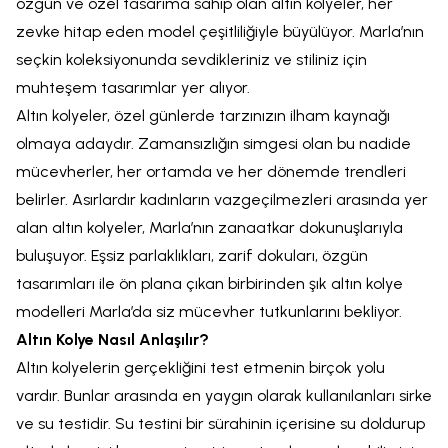
özgün ve özel tasarıma sahip olan altın kolyeler, her
zevke hitap eden model çeşitliliğiyle büyülüyor. Marla’nın
seçkin koleksiyonunda sevdikleriniz ve stiliniz için
muhteşem tasarımlar yer alıyor.
Altın kolyeler, özel günlerde tarzınızın ilham kaynağı
olmaya adaydır. Zamansızlığın simgesi olan bu nadide
mücevherler, her ortamda ve her dönemde trendleri
belirler. Asırlardır kadınların vazgeçilmezleri arasında yer
alan altın kolyeler, Marla’nın zanaatkar dokunuşlarıyla
buluşuyor. Eşsiz parlaklıkları, zarif dokuları, özgün
tasarımları ile ön plana çıkan birbirinden şık altın kolye
modelleri Marla’da siz mücevher tutkunlarını bekliyor.
Altın Kolye Nasıl Anlaşılır?
Altın kolyelerin gerçekliğini test etmenin birçok yolu
vardır. Bunlar arasında en yaygın olarak kullanılanları sirke
ve su testidir. Su testini bir sürahinin içerisine su doldurup