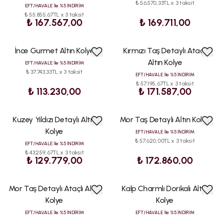
₺ 56.570,33TL x 3 taksit
EFT/HAVALE İle %5 İNDİRİM
₺ 55.855,67TL x 3 taksit
₺ 167.567,00
₺ 169.711,00
İnce Gurmet Altın Kolye
Kırmızı Taş Detaylı Ataçlı
Altın Kolye
EFT/HAVALE İle %5 İNDİRİM
₺ 37.743,33TL x 3 taksit
EFT/HAVALE İle %5 İNDİRİM
₺ 57.195,67TL x 3 taksit
₺ 113.230,00
₺ 171.587,00
Kuzey Yıldızı Detaylı Altın
Mor Taş Detaylı Altın Kolye
Kolye
EFT/HAVALE İle %5 İNDİRİM
₺ 57.620,00TL x 3 taksit
EFT/HAVALE İle %5 İNDİRİM
₺ 43.259,67TL x 3 taksit
₺ 129.779,00
₺ 172.860,00
Mor Taş Detaylı Ataçlı Altın
Kalp Charmlı Dorikalı Altın
Kolye
Kolye
EFT/HAVALE İle %5 İNDİRİM
EFT/HAVALE İle %5 İNDİRİM