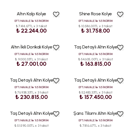
Altın Kalp Kolye
Shine Rose Kolye
ÇOK
SATAN
EFT/HAVALE İle %5 İNDİRİM
EFT/HAVALE İle %5 İNDİRİM
₺ 7.414,67TL x 3 taksit
₺ 10.586,00TL x 3 taksit
₺ 22.244,00
₺ 31.758,00
Altın İkili Dorikalı Kolye
Taş Detaylı Altın Kolye
EFT/HAVALE İle %5 İNDİRİM
EFT/HAVALE İle %5 İNDİRİM
₺ 9.000,33TL x 3 taksit
₺ 54.605,00TL x 3 taksit
₺ 27.001,00
₺ 163.815,00
Taş Detaylı Altın Kolye
Taş Detaylı Altın Kolye
EFT/HAVALE İle %5 İNDİRİM
EFT/HAVALE İle %5 İNDİRİM
₺ 76.938,33TL x 3 taksit
₺ 52.483,33TL x 3 taksit
₺ 230.815,00
₺ 157.450,00
Taş Detaylı Altın Kolye
Şans Tılsımı Altın Kolye
EFT/HAVALE İle %5 İNDİRİM
EFT/HAVALE İle %5 İNDİRİM
₺ 51.590,00TL x 3 taksit
₺ 7.816,67TL x 3 taksit