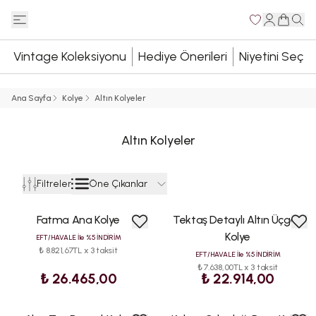
Vintage Koleksiyonu
Hediye Önerileri
Niyetini Seç
Ana Sayfa
Kolye
Altın Kolyeler
Altın Kolyeler
Öne Çıkanlar
Filtreler
Fatma Ana Kolye
Tektaş Detaylı Altın Üçgen
Kolye
EFT/HAVALE İle %5 İNDİRİM
₺ 8.821,67TL x 3 taksit
EFT/HAVALE İle %5 İNDİRİM
₺ 7.638,00TL x 3 taksit
₺ 26.465,00
₺ 22.914,00