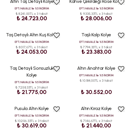
Altın Taş Detaylı Kolye
Kahve Çekirdeği Rose Kolye
EFT/HAVALE İle %5 İNDİRİM
EFT/HAVALE İle %5 İNDİRİM
₺ 8.241,00TL x 3 taksit
₺ 9.335,33TL x 3 taksit
₺ 24.723,00
₺ 28.006,00
Taş Detaylı Altın Kuş Kolye
Taşlı Kalp Kolye
EFT/HAVALE İle %5 İNDİRİM
EFT/HAVALE İle %5 İNDİRİM
₺ 8.017,67TL x 3 taksit
₺ 7.794,33TL x 3 taksit
₺ 24.053,00
₺ 23.383,00
Taş Detaylı Sonsuzluk
Altın Anahtar Kolye
HIZLI
KARGO
Kolye
EFT/HAVALE İle %5 İNDİRİM
₺ 10.184,00TL x 3 taksit
EFT/HAVALE İle %5 İNDİRİM
₺ 7.258,33TL x 3 taksit
₺ 21.775,00
₺ 30.552,00
Pusula Altın Kolye
Altın Kiraz Kolye
ÇOK
SATAN
EFT/HAVALE İle %5 İNDİRİM
EFT/HAVALE İle %5 İNDİRİM
₺ 10.206,33TL x 3 taksit
₺ 7.146,67TL x 3 taksit
₺ 30.619,00
₺ 21.440,00