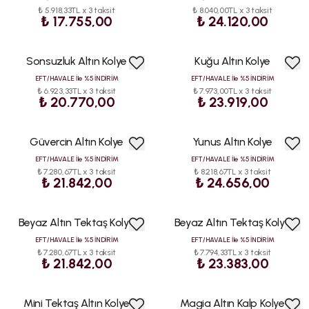
₺ 5.918,33TL x 3 taksit
₺ 8.040,00TL x 3 taksit
₺ 17.755,00
₺ 24.120,00
Sonsuzluk Altın Kolye
Kuğu Altın Kolye
HIZLI
KARGO
EFT/HAVALE İle %5 İNDİRİM
EFT/HAVALE İle %5 İNDİRİM
₺ 6.923,33TL x 3 taksit
₺ 7.973,00TL x 3 taksit
₺ 20.770,00
₺ 23.919,00
Güvercin Altın Kolye
Yunus Altın Kolye
EFT/HAVALE İle %5 İNDİRİM
EFT/HAVALE İle %5 İNDİRİM
₺ 7.280,67TL x 3 taksit
₺ 8.218,67TL x 3 taksit
₺ 21.842,00
₺ 24.656,00
Beyaz Altın Tektaş Kolye
Beyaz Altın Tektaş Kolye
EFT/HAVALE İle %5 İNDİRİM
EFT/HAVALE İle %5 İNDİRİM
₺ 7.280,67TL x 3 taksit
₺ 7.794,33TL x 3 taksit
₺ 21.842,00
₺ 23.383,00
Mini Tektaş Altın Kolye
Magia Altın Kalp Kolye