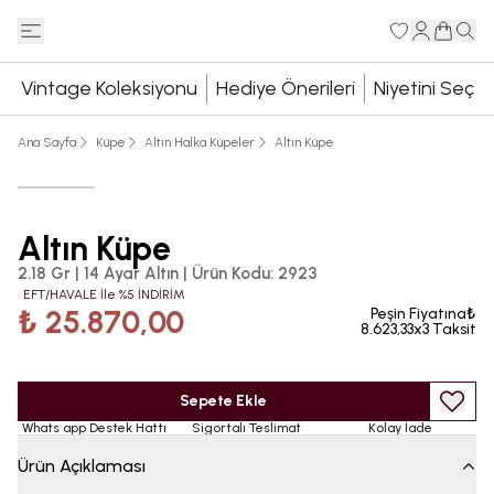
Vintage Koleksiyonu
Hediye Önerileri
Niyetini Seç
Ana Sayfa
Küpe
Altın Halka Küpeler
Altın Küpe
Altın Küpe
2.18 Gr | 14 Ayar Altın
|
Ürün Kodu
:
2923
EFT/HAVALE İle %5 İNDİRİM
₺ 25.870,00
Peşin Fiyatına₺
8.623,33x3 Taksit
Sepete Ekle
Whats app Destek Hattı
Sigortalı Teslimat
Kolay İade
Ürün Açıklaması