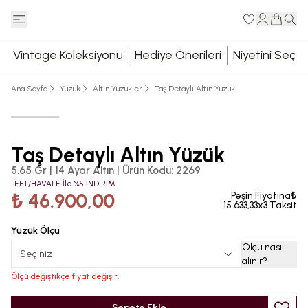
Vintage Koleksiyonu
Hediye Önerileri
Niyetini Seç
Ana Sayfa
Yüzük
Altın Yüzükler
Taş Detaylı Altın Yüzük
Taş Detaylı Altın Yüzük
5.65 Gr | 14 Ayar Altın
|
Ürün Kodu
:
2269
EFT/HAVALE İle %5 İNDİRİM
₺ 46.900,00
Peşin Fiyatına₺
15.633,33x3 Taksit
Yüzük Ölçü
Ölçü nasıl
Seçiniz
alınır
?
Ölçü değiştikçe fiyat değişir.
Sepete Ekle