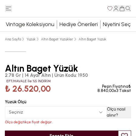
Vintage Koleksiyonu
Hediye Önerileri
Niyetini Seç
Ana Sayfa
Yüzük
Altın Baget Yüzükler
Altın Baget Yüzük
Altın Baget Yüzük
2.78 Gr | 14 Ayar Altın
|
Ürün Kodu
:
1950
EFT/HAVALE İle %5 İNDİRİM
₺ 26.520,00
Peşin Fiyatına₺
8.840,00x3 Taksit
Yüzük Ölçü
Ölçü nasıl
Seçiniz
alınır
?
Ölçü değiştikçe fiyat değişir.
Sepete Ekle