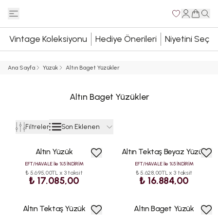
Vintage Koleksiyonu
Hediye Önerileri
Niyetini Seç
Ana Sayfa
Yüzük
Altın Baget Yüzükler
Altın Baget Yüzükler
Son Eklenen
Filtreler
Altın Yüzük
Altın Tektaş Beyaz Yüzük
EFT/HAVALE İle %5 İNDİRİM
EFT/HAVALE İle %5 İNDİRİM
₺ 5.695,00TL x 3 taksit
₺ 5.628,00TL x 3 taksit
₺ 17.085,00
₺ 16.884,00
Altın Tektaş Yüzük
Altın Baget Yüzük