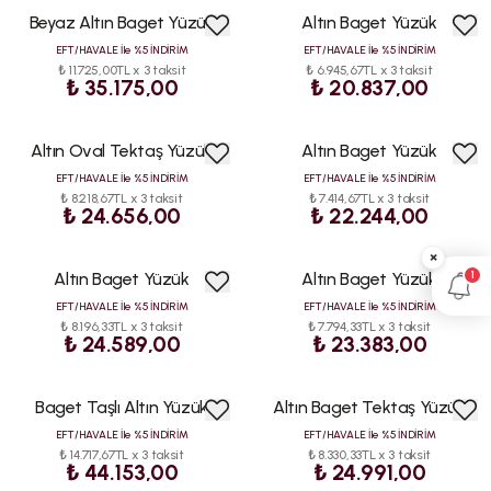
Beyaz Altın Baget Yüzük
Altın Baget Yüzük
EFT/HAVALE İle %5 İNDİRİM
EFT/HAVALE İle %5 İNDİRİM
₺ 11.725,00TL x 3 taksit
₺ 6.945,67TL x 3 taksit
₺ 35.175,00
₺ 20.837,00
Altın Oval Tektaş Yüzük
Altın Baget Yüzük
EFT/HAVALE İle %5 İNDİRİM
EFT/HAVALE İle %5 İNDİRİM
₺ 8.218,67TL x 3 taksit
₺ 7.414,67TL x 3 taksit
₺ 24.656,00
₺ 22.244,00
×
1
Altın Baget Yüzük
Altın Baget Yüzük
EFT/HAVALE İle %5 İNDİRİM
EFT/HAVALE İle %5 İNDİRİM
₺ 8.196,33TL x 3 taksit
₺ 7.794,33TL x 3 taksit
₺ 24.589,00
₺ 23.383,00
Baget Taşlı Altın Yüzük
Altın Baget Tektaş Yüzük
EFT/HAVALE İle %5 İNDİRİM
EFT/HAVALE İle %5 İNDİRİM
₺ 14.717,67TL x 3 taksit
₺ 8.330,33TL x 3 taksit
₺ 44.153,00
₺ 24.991,00