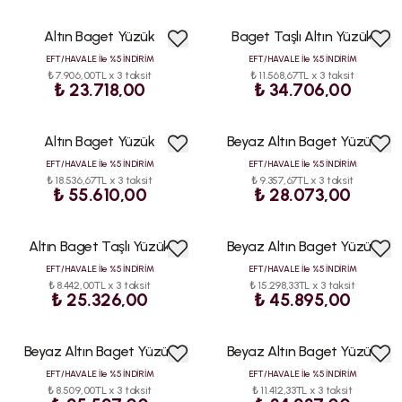
Altın Baget Yüzük
Baget Taşlı Altın Yüzük
EFT/HAVALE İle %5 İNDİRİM
EFT/HAVALE İle %5 İNDİRİM
₺ 7.906,00TL x 3 taksit
₺ 11.568,67TL x 3 taksit
₺ 23.718,00
₺ 34.706,00
Altın Baget Yüzük
Beyaz Altın Baget Yüzük
EFT/HAVALE İle %5 İNDİRİM
EFT/HAVALE İle %5 İNDİRİM
₺ 18.536,67TL x 3 taksit
₺ 9.357,67TL x 3 taksit
₺ 55.610,00
₺ 28.073,00
Altın Baget Taşlı Yüzük
Beyaz Altın Baget Yüzük
EFT/HAVALE İle %5 İNDİRİM
EFT/HAVALE İle %5 İNDİRİM
₺ 8.442,00TL x 3 taksit
₺ 15.298,33TL x 3 taksit
₺ 25.326,00
₺ 45.895,00
Beyaz Altın Baget Yüzük
Beyaz Altın Baget Yüzük
EFT/HAVALE İle %5 İNDİRİM
EFT/HAVALE İle %5 İNDİRİM
₺ 8.509,00TL x 3 taksit
₺ 11.412,33TL x 3 taksit