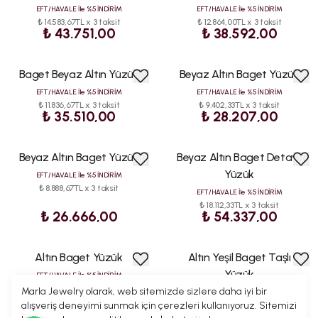
EFT/HAVALE İle %5 İNDİRİM
EFT/HAVALE İle %5 İNDİRİM
₺ 14.583,67TL x 3 taksit
₺ 12.864,00TL x 3 taksit
₺ 43.751,00
₺ 38.592,00
Baget Beyaz Altın Yüzük
Beyaz Altın Baget Yüzük
EFT/HAVALE İle %5 İNDİRİM
EFT/HAVALE İle %5 İNDİRİM
₺ 11.836,67TL x 3 taksit
₺ 9.402,33TL x 3 taksit
₺ 35.510,00
₺ 28.207,00
Beyaz Altın Baget Yüzük
Beyaz Altın Baget Detaylı
Yüzük
EFT/HAVALE İle %5 İNDİRİM
₺ 8.888,67TL x 3 taksit
EFT/HAVALE İle %5 İNDİRİM
₺ 18.112,33TL x 3 taksit
₺ 26.666,00
₺ 54.337,00
Altın Baget Yüzük
Altın Yeşil Baget Taşlı
Yüzük
EFT/HAVALE İle %5 İNDİRİM
₺ 7.347,67TL x 3 taksit
Marla Jewelry olarak, web sitemizde sizlere daha iyi bir
EFT/HAVALE İle %5 İNDİRİM
alışveriş deneyimi sunmak için çerezleri kullanıyoruz. Sitemizi
₺ 6.767,00TL x 3 taksit
₺ 22.043,00
₺ 20.301,00