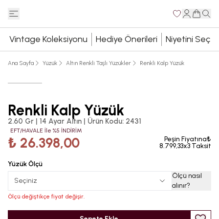
Vintage Koleksiyonu
Hediye Önerileri
Niyetini Seç
Ana Sayfa
Yüzük
Altın Renkli Taşlı Yüzükler
Renkli Kalp Yüzük
Renkli Kalp Yüzük
2.60 Gr | 14 Ayar Altın
|
Ürün Kodu
:
2431
EFT/HAVALE İle %5 İNDİRİM
₺ 26.398,00
Peşin Fiyatına₺
8.799,33x3 Taksit
Yüzük Ölçü
Ölçü nasıl
Seçiniz
alınır
?
Ölçü değiştikçe fiyat değişir.
Sepete Ekle