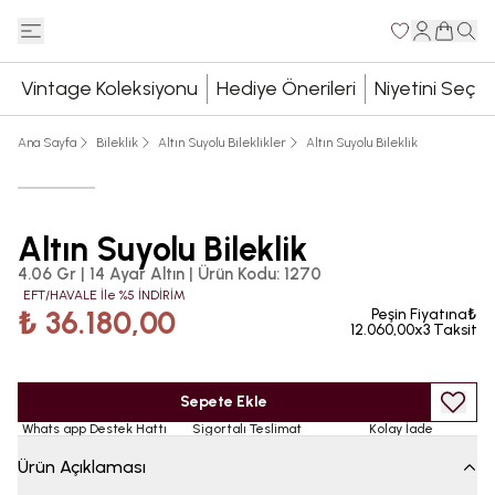
Vintage Koleksiyonu
Hediye Önerileri
Niyetini Seç
Ana Sayfa
Bileklik
Altın Suyolu Bileklikler
Altın Suyolu Bileklik
Altın Suyolu Bileklik
4.06 Gr | 14 Ayar Altın
|
Ürün Kodu
:
1270
EFT/HAVALE İle %5 İNDİRİM
₺ 36.180,00
Peşin Fiyatına₺
12.060,00x3 Taksit
Sepete Ekle
Whats app Destek Hattı
Sigortalı Teslimat
Kolay İade
Ürün Açıklaması