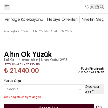
Vintage Koleksiyonu
Hediye Önerileri
Niyetini Seç
Ana Sayfa
Yüzük
Altın Yüzükler
Altın Ok Yüzük
Altın Ok Yüzük
1.61 Gr | 14 Ayar Altın
|
Ürün Kodu
:
2913
EFT/HAVALE İle %5 İNDİRİM
₺ 21.440,00
Peşin Fiyatına₺
7.146,67x3 Taksit
Yüzük Ölçü
Ölçü nasıl
Seçiniz
alınır
?
Ölçü değiştikçe fiyat değişir.
Sepete Ekle