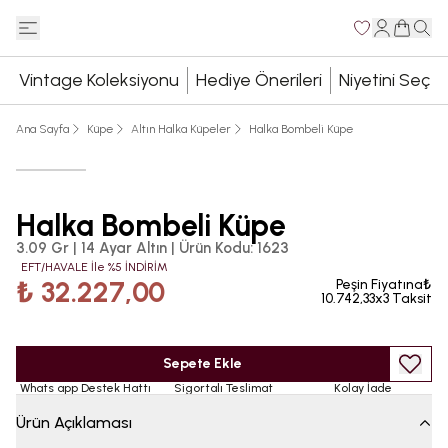
Vintage Koleksiyonu
Hediye Önerileri
Niyetini Seç
Ana Sayfa
Küpe
Altın Halka Küpeler
Halka Bombeli Küpe
Halka Bombeli Küpe
3.09 Gr | 14 Ayar Altın
|
Ürün Kodu
:
1623
EFT/HAVALE İle %5 İNDİRİM
₺ 32.227,00
Peşin Fiyatına₺
10.742,33x3 Taksit
Sepete Ekle
Whats app Destek Hattı
Sigortalı Teslimat
Kolay İade
Ürün Açıklaması