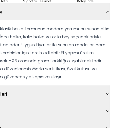
Hattı
Sigortalı Teslimat
Kolay İade
ı
, klasik halka formunun modern yorumunu sunan altın
. İnce halka, kalın halka ve orta boy seçenekleriyle
 hitap eder. Uygun fiyatlar ile sunulan modeller, hem
ombinler için tercih edilebilir.El yapımı üretim
arak ±%3 oranında gram farklılığı oluşabilmektedir.
ıza düzenlenmiş Marla sertifikası, özel kutusu ve
m güvencesiyle kapınıza ulaşır.
leri