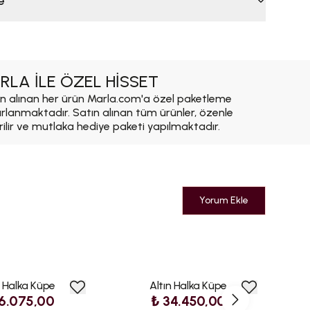
e
RLA İLE ÖZEL HİSSET
n alınan her ürün Marla.com'a özel paketleme
ırlanmaktadır. Satın alınan tüm ürünler, özenle
rilir ve mutlaka hediye paketi yapılmaktadır.
Yorum Ekle
n Halka Küpe
Altın Halka Küpe
Al
6.075,00
₺ 34.450,00