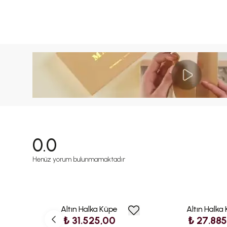
0.0
Henüz yorum bulunmamaktadır
Altın Halka Küpe
Altın Halka
₺ 31.525,00
₺ 27.88