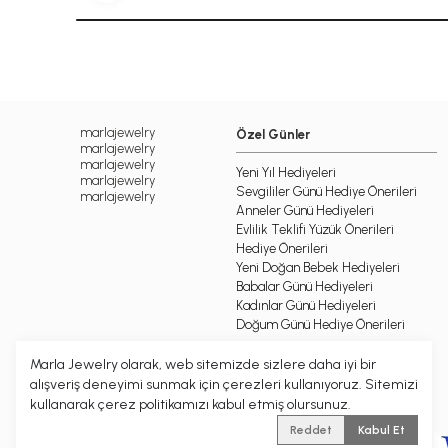
marlajewelry
Özel Günler
marlajewelry
marlajewelry
Yeni Yıl Hediyeleri
marlajewelry
Sevgililer Günü Hediye Önerileri
marlajewelry
Anneler Günü Hediyeleri
Evlilik Teklifi Yüzük Önerileri
Hediye Önerileri
Yeni Doğan Bebek Hediyeleri
Babalar Günü Hediyeleri
Kadınlar Günü Hediyeleri
Doğum Günü Hediye Önerileri
Marla Jewelry olarak, web sitemizde sizlere daha iyi bir
alışveriş deneyimi sunmak için çerezleri kullanıyoruz. Sitemizi
kullanarak çerez politikamızı kabul etmiş olursunuz.
Reddet
Kabul Et
© 2026 MARLA Tüm hakları saklıdır.
| Reliefers Digital