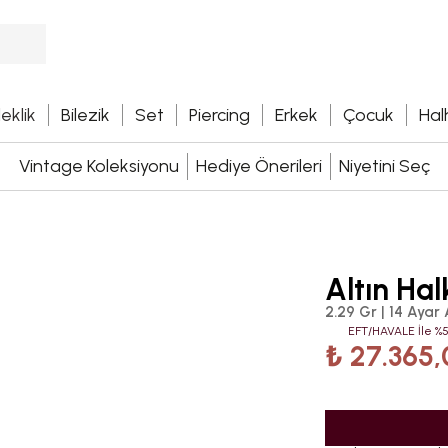
leklik
Bilezik
Set
Piercing
Erkek
Çocuk
Hal
Vintage Koleksiyonu
Hediye Önerileri
Niyetini Seç
Altın Ha
2.29 Gr | 14 Ayar 
EFT/HAVALE İle %5
₺ 27.365,