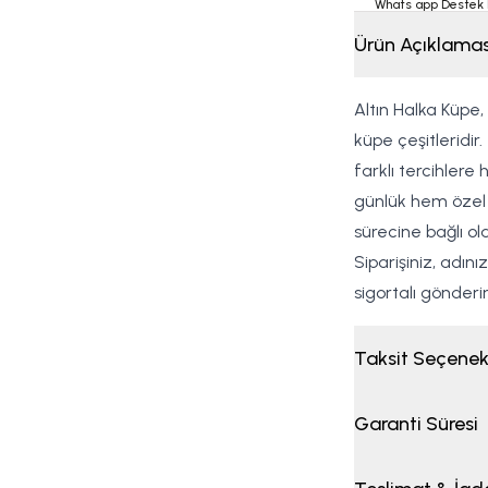
Whats app Destek 
Ürün Açıklamas
Altın Halka Küpe
küpe çeşitleridir
farklı tercihlere
günlük hem özel k
sürecine bağlı ol
Siparişiniz, adın
sigortalı gönderi
Taksit Seçenek
Garanti Süresi