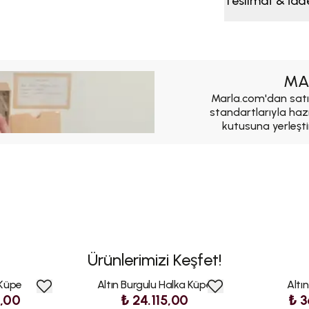
Teslimat & İad
MA
Marla.com'dan satı
standartlarıyla haz
kutusuna yerleşti
Ürünlerimizi Keşfet!
 Küpe
Altın Burgulu Halka Küpe
Altı
5,00
₺ 24.115,00
₺ 3