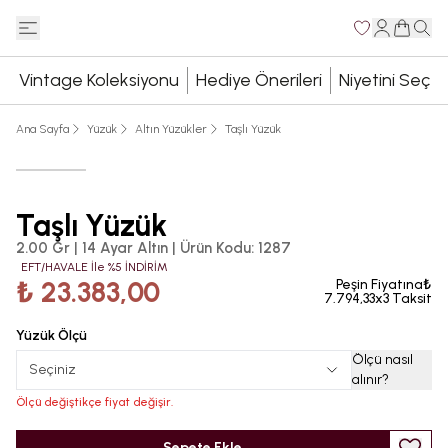
Vintage Koleksiyonu
Hediye Önerileri
Niyetini Seç
Ana Sayfa
Yüzük
Altın Yüzükler
Taşlı Yüzük
Taşlı Yüzük
2.00 Gr | 14 Ayar Altın
|
Ürün Kodu
:
1287
EFT/HAVALE İle %5 İNDİRİM
₺ 23.383,00
Peşin Fiyatına₺
7.794,33x3 Taksit
Yüzük Ölçü
Ölçü nasıl
Seçiniz
alınır
?
Ölçü değiştikçe fiyat değişir.
Sepete Ekle