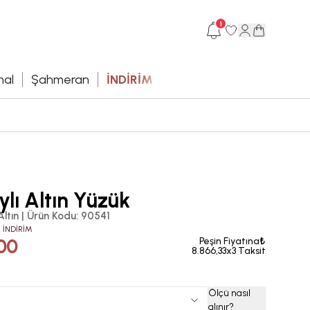
1
hal
Şahmeran
İNDİRİM
lı Altın Yüzük
Altın
|
Ürün Kodu
:
90541
 İNDİRİM
00
Peşin Fiyatına₺
8.866,33x3 Taksit
Ölçü nasıl
alınır
?