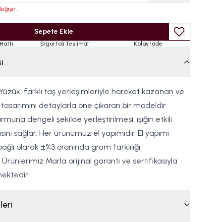
eğişir.
Sepete Ekle
Hattı
Sigortalı Teslimat
Kolay İade
ı
 Yüzük, farklı taş yerleşimleriyle hareket kazanan ve
k tasarımını detaylarla öne çıkaran bir modeldir.
muna dengeli şekilde yerleştirilmesi, ışığın etkili
ını sağlar. Her ürünümüz el yapımıdır. El yapımı
ağlı olarak ±%3 oranında gram farklılığı
 Ürünlerimiz Marla orijinal garanti ve sertifikasıyla
mektedir
leri