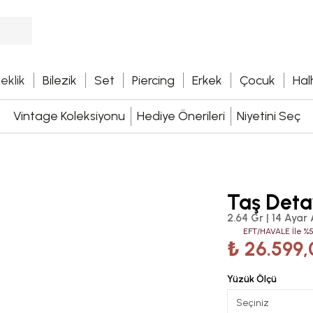
leklik
Bilezik
Set
Piercing
Erkek
Çocuk
Hal
Vintage Koleksiyonu
Hediye Önerileri
Niyetini Seç
Taş Detay
2.64 Gr | 14 Ayar 
EFT/HAVALE İle %5
₺ 26.599,
Yüzük Ölçü
Seçiniz