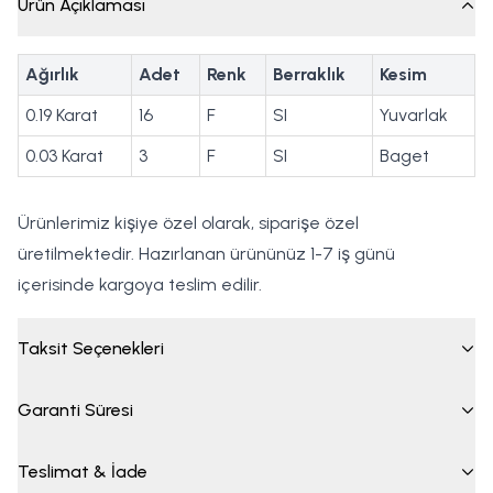
Ürün Açıklaması
Ağırlık
Adet
Renk
Berraklık
Kesim
0.19 Karat
16
F
SI
Yuvarlak
0.03 Karat
3
F
SI
Baget
Ürünlerimiz kişiye özel olarak, siparişe özel
üretilmektedir. Hazırlanan ürününüz 1-7 iş günü
içerisinde kargoya teslim edilir.
Taksit Seçenekleri
Garanti Süresi
Teslimat & İade