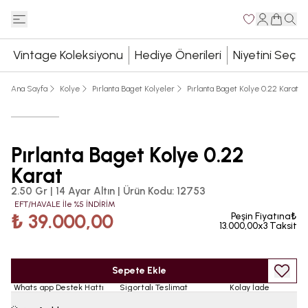
Vintage Koleksiyonu
Hediye Önerileri
Niyetini Seç
Ana Sayfa
Kolye
Pırlanta Baget Kolyeler
Pırlanta Baget Kolye 0.22 Karat
Pırlanta Baget Kolye 0.22
Karat
2.50 Gr | 14 Ayar Altın
|
Ürün Kodu
:
12753
EFT/HAVALE İle %5 İNDİRİM
₺ 39.000,00
Peşin Fiyatına₺
13.000,00x3 Taksit
Sepete Ekle
Whats app Destek Hattı
Sigortalı Teslimat
Kolay İade