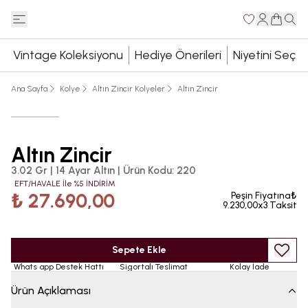
Vintage Koleksiyonu
Hediye Önerileri
Niyetini Seç
Ana Sayfa
Kolye
Altın Zincir Kolyeler
Altın Zincir
Altın Zincir
3.02 Gr | 14 Ayar Altın
|
Ürün Kodu
:
220
EFT/HAVALE İle %5 İNDİRİM
₺ 27.690,00
Peşin Fiyatına₺
9.230,00x3 Taksit
Sepete Ekle
Whats app Destek Hattı
Sigortalı Teslimat
Kolay İade
Ürün Açıklaması