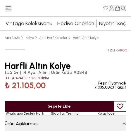
Vintage Koleksiyonu
Hediye Önerileri
Niyetini Seç
Ana Sayfa
Kolye
Altın Harf Kolyeler
Harfli Altın Kolye
HIZLI KARGO
Harfli Altın Kolye
1.55 Gr | 14 Ayar Altın
|
Ürün Kodu
:
90348
EFT/HAVALE İle %5 İNDİRİM
₺ 21.105,00
Peşin Fiyatına₺
7.035,00x3 Taksit
Sepete Ekle
Whats app Destek Hattı
Sigortalı Teslimat
Kolay İade
Ürün Açıklaması