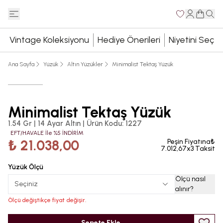
Vintage Koleksiyonu
Hediye Önerileri
Niyetini Seç
Ana Sayfa
Yüzük
Altın Yüzükler
Minimalist Tektaş Yüzük
Minimalist Tektaş Yüzük
1.54 Gr | 14 Ayar Altın
|
Ürün Kodu
:
1227
EFT/HAVALE İle %5 İNDİRİM
₺ 21.038,00
Peşin Fiyatına₺
7.012,67x3 Taksit
Yüzük Ölçü
Ölçü nasıl
Seçiniz
alınır
?
Ölçü değiştikçe fiyat değişir.
Sepete Ekle