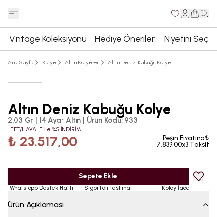
Vintage Koleksiyonu
Hediye Önerileri
Niyetini Seç
Ana Sayfa
Kolye
Altın Kolyeler
Altın Deniz Kabuğu Kolye
Altın Deniz Kabuğu Kolye
2.03 Gr | 14 Ayar Altın
|
Ürün Kodu
:
933
EFT/HAVALE İle %5 İNDİRİM
₺ 23.517,00
Peşin Fiyatına₺
7.839,00x3 Taksit
Sepete Ekle
Whats app Destek Hattı
Sigortalı Teslimat
Kolay İade
Ürün Açıklaması