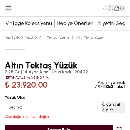
Vintage Koleksiyonu
Hediye Önerileri
Niyetini Seç
Ana Sayfa
Yüzük
Altın Tektaş Yüzükler
Altın Tektaş Yüzük
Altın Tektaş Yüzük
2.25 Gr | 14 Ayar Altın
|
Ürün Kodu
:
90402
EFT/HAVALE İle %5 İNDİRİM
₺ 23.920,00
Peşin Fiyatına₺
7.973,33x3 Taksit
Yüzük Ölçü
Ölçü nasıl
Seçiniz
alınır
?
Ölçü değiştikçe fiyat değişir.
Sepete Ekle