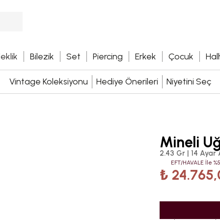
leklik
Bilezik
Set
Piercing
Erkek
Çocuk
Hal
Vintage Koleksiyonu
Hediye Önerileri
Niyetini Seç
Mineli Uğ
2.43 Gr | 14 Ayar 
EFT/HAVALE İle %5
₺ 24.765,