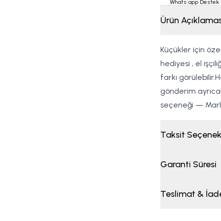
Whats app Destek 
Ürün Açıklamas
Küçükler için öz
hediyesi , el işçi
farkı görülebilir.
gönderim ayrıcalı
seçeneği — Marla
Taksit Seçenek
Garanti Süresi
Teslimat & İad