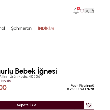
1
hal
Şahmeran
İNDİRİM
urlu Bebek İğnesi
Altın
|
Ürün Kodu
:
40506
 İNDİRİM
00
Peşin Fiyatına₺
8.255,00x3 Taksit
Sepete Ekle