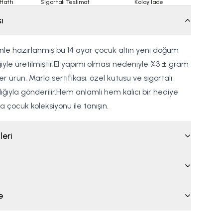
Hattı
Sigortalı Teslimat
Kolay İade
ı
enle hazırlanmış bu 14 ayar çocuk altın yeni doğum
liğiyle üretilmiştir.El yapımı olması nedeniyle %3 ± gram
Her ürün, Marla sertifikası, özel kutusu ve sigortalı
ğıyla gönderilir.Hem anlamlı hem kalıcı bir hediye
 çocuk koleksiyonu ile tanışın.
leri
e