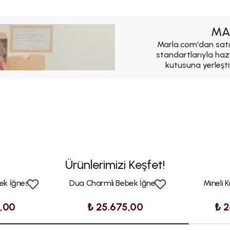
MA
Marla.com'dan satı
standartlarıyla haz
kutusuna yerleşti
Ürünlerimizi Keşfet!
ek İğnesi
Dua Charmlı Bebek İğnesi
Mineli 
5,00
₺ 25.675,00
₺ 2