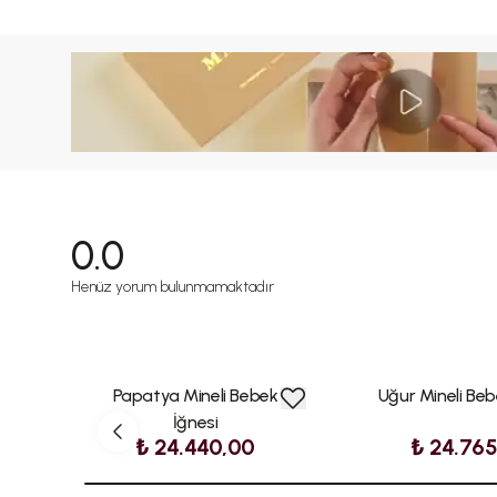
0.0
Henüz yorum bulunmamaktadır
Papatya Mineli Bebek
Uğur Mineli Beb
İğnesi
₺ 24.440,00
₺ 24.76