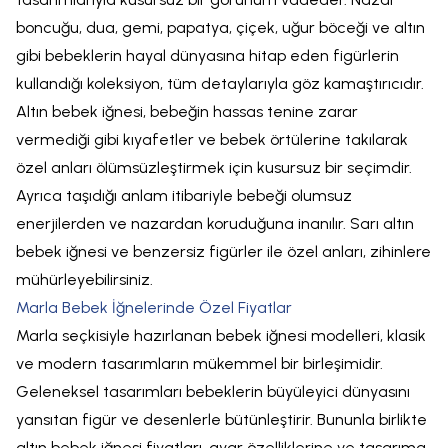
boncuğu, dua, gemi, papatya, çiçek, uğur böceği ve altın
gibi bebeklerin hayal dünyasına hitap eden figürlerin
kullandığı koleksiyon, tüm detaylarıyla göz kamaştırıcıdır.
Altın bebek iğnesi, bebeğin hassas tenine zarar
vermediği gibi kıyafetler ve bebek örtülerine takılarak
özel anları ölümsüzleştirmek için kusursuz bir seçimdir.
Ayrıca taşıdığı anlam itibariyle bebeği olumsuz
enerjilerden ve nazardan koruduğuna inanılır. Sarı altın
bebek iğnesi ve benzersiz figürler ile özel anları, zihinlere
mühürleyebilirsiniz.
Marla Bebek İğnelerinde Özel Fiyatlar
Marla seçkisiyle hazırlanan bebek iğnesi modelleri, klasik
ve modern tasarımların mükemmel bir birleşimidir.
Geleneksel tasarımları bebeklerin büyüleyici dünyasını
yansıtan figür ve desenlerle bütünleştirir. Bununla birlikte
altın bebek iğnesi fiyatları, ayar özelliklerine ve tasarıma