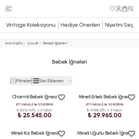
Vintage Koleksiyonu
Hediye Önerileri
Niyetini Seç
Ana Sayfa
Çocuk
Bebek İğneleri
Bebek İğneleri
Son Eklenen
Filtreler
Charmlı Bebek İğnesi
Mineli Erkek Bebek İğnesi
ÇOK
ÇOK
SATAN
SATAN
EFT/HAVALE İle %5 İNDİRİM
EFT/HAVALE İle %5 İNDİRİM
₺ 8.515,00TL x 3 taksit
₺ 9.988,33TL x 3 taksit
₺ 25.545,00
₺ 29.965,00
Mineli Kız Bebek İğnesi
Mineli Uğurlu Bebek İğnesi
ÇOK
ÇOK