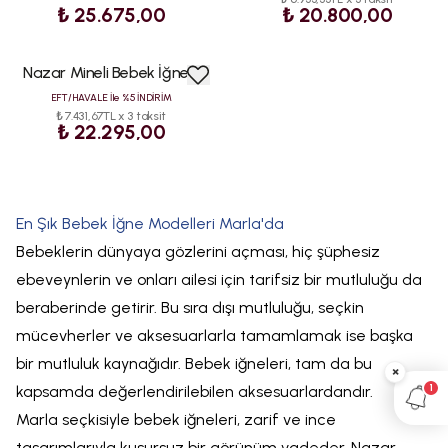
₺ 25.675,00
₺ 20.800,00
Nazar Mineli Bebek İğnesi
ÇOK
SATAN
EFT/HAVALE İle %5 İNDİRİM
₺ 7.431,67TL x 3 taksit
₺ 22.295,00
En Şık Bebek İğne Modelleri Marla'da
Bebeklerin dünyaya gözlerini açması, hiç şüphesiz
ebeveynlerin ve onları ailesi için tarifsiz bir mutluluğu da
beraberinde getirir. Bu sıra dışı mutluluğu, seçkin
mücevherler ve aksesuarlarla tamamlamak ise başka
bir mutluluk kaynağıdır. Bebek iğneleri, tam da bu
×
1
kapsamda değerlendirilebilen aksesuarlardandır.
Marla seçkisiyle bebek iğneleri, zarif ve ince
tasarımlarıyla kusursuz bir görünüm vadeder. Nazar