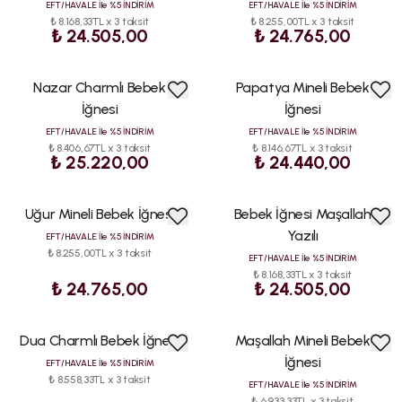
SATAN
SATAN
EFT/HAVALE İle %5 İNDİRİM
EFT/HAVALE İle %5 İNDİRİM
₺ 8.168,33TL x 3 taksit
₺ 8.255,00TL x 3 taksit
₺ 24.505,00
₺ 24.765,00
Nazar Charmlı Bebek
Papatya Mineli Bebek
ÇOK
ÇOK
SATAN
SATAN
İğnesi
İğnesi
EFT/HAVALE İle %5 İNDİRİM
EFT/HAVALE İle %5 İNDİRİM
₺ 8.406,67TL x 3 taksit
₺ 8.146,67TL x 3 taksit
₺ 25.220,00
₺ 24.440,00
Uğur Mineli Bebek İğnesi
Bebek İğnesi Maşallah
ÇOK
ÇOK
SATAN
SATAN
Yazılı
EFT/HAVALE İle %5 İNDİRİM
₺ 8.255,00TL x 3 taksit
EFT/HAVALE İle %5 İNDİRİM
₺ 8.168,33TL x 3 taksit
₺ 24.765,00
₺ 24.505,00
Dua Charmlı Bebek İğnesi
Maşallah Mineli Bebek
ÇOK
ÇOK
SATAN
SATAN
İğnesi
EFT/HAVALE İle %5 İNDİRİM
₺ 8.558,33TL x 3 taksit
EFT/HAVALE İle %5 İNDİRİM
₺ 6.933,33TL x 3 taksit