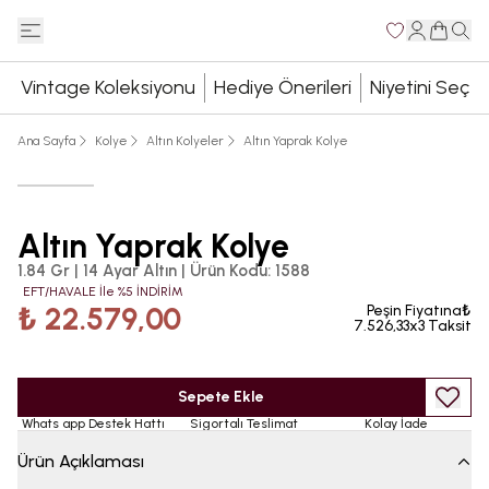
Vintage Koleksiyonu
Hediye Önerileri
Niyetini Seç
Ana Sayfa
Kolye
Altın Kolyeler
Altın Yaprak Kolye
Altın Yaprak Kolye
1.84 Gr | 14 Ayar Altın
|
Ürün Kodu
:
1588
EFT/HAVALE İle %5 İNDİRİM
₺ 22.579,00
Peşin Fiyatına₺
7.526,33x3 Taksit
Sepete Ekle
Whats app Destek Hattı
Sigortalı Teslimat
Kolay İade
Ürün Açıklaması