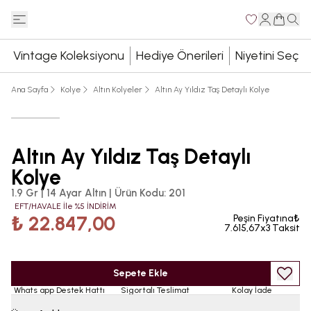
Vintage Koleksiyonu
Hediye Önerileri
Niyetini Seç
Ana Sayfa
Kolye
Altın Kolyeler
Altın Ay Yıldız Taş Detaylı Kolye
Altın Ay Yıldız Taş Detaylı
Kolye
1.9 Gr | 14 Ayar Altın
|
Ürün Kodu
:
201
EFT/HAVALE İle %5 İNDİRİM
₺ 22.847,00
Peşin Fiyatına₺
7.615,67x3 Taksit
Sepete Ekle
Whats app Destek Hattı
Sigortalı Teslimat
Kolay İade