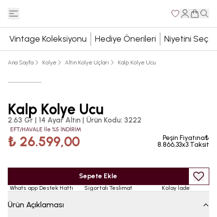
Vintage Koleksiyonu
Hediye Önerileri
Niyetini Seç
Ana Sayfa
Kolye
Altın Kolye Uçları
Kalp Kolye Ucu
Kalp Kolye Ucu
2.63 Gr | 14 Ayar Altın
|
Ürün Kodu
:
3222
EFT/HAVALE İle %5 İNDİRİM
₺ 26.599,00
Peşin Fiyatına₺
8.866,33x3 Taksit
Sepete Ekle
Whats app Destek Hattı
Sigortalı Teslimat
Kolay İade
Ürün Açıklaması