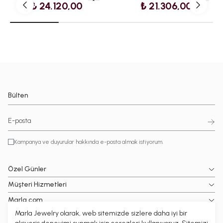
₺ 24.120,00
₺ 21.306,00
Bülten
Kampanya ve duyurular hakkında e-posta almak istiyorum.
Özel Günler
Müşteri Hizmetleri
Marla.com
Marla Jewelry olarak, web sitemizde sizlere daha iyi bir
Popüler Kategoriler