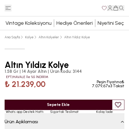
Vintage Koleksiyonu
Hediye Önerileri
Niyetini Seç
Ana Sayfa
Kolye
Altın Kolyeler
Altın Yıldız Kolye
Altın Yıldız Kolye
1.58 Gr | 14 Ayar Altın
|
Ürün Kodu
:
3144
EFT/HAVALE İle %5 İNDİRİM
₺ 21.239,00
Peşin Fiyatına₺
7.079,67x3 Taksit
Sepete Ekle
Whats app Destek Hattı
Sigortalı Teslimat
Kolay İade
Ürün Açıklaması