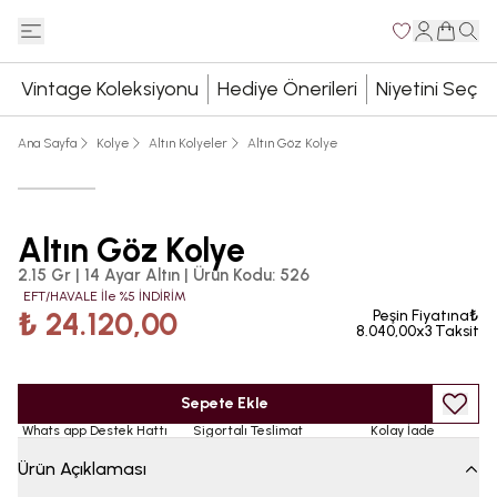
Vintage Koleksiyonu
Hediye Önerileri
Niyetini Seç
Ana Sayfa
Kolye
Altın Kolyeler
Altın Göz Kolye
Altın Göz Kolye
2.15 Gr | 14 Ayar Altın
|
Ürün Kodu
:
526
EFT/HAVALE İle %5 İNDİRİM
₺ 24.120,00
Peşin Fiyatına₺
8.040,00x3 Taksit
Sepete Ekle
Whats app Destek Hattı
Sigortalı Teslimat
Kolay İade
Ürün Açıklaması