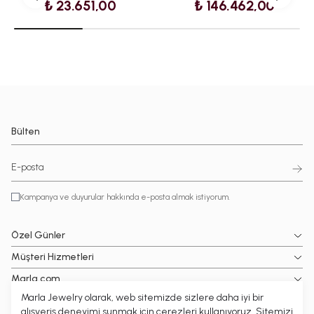
₺ 23.651,00
₺ 146.462,00
Bülten
Kampanya ve duyurular hakkında e-posta almak istiyorum.
Özel Günler
Müşteri Hizmetleri
Marla.com
Marla Jewelry olarak, web sitemizde sizlere daha iyi bir
Popüler Kategoriler
alışveriş deneyimi sunmak için çerezleri kullanıyoruz. Sitemizi