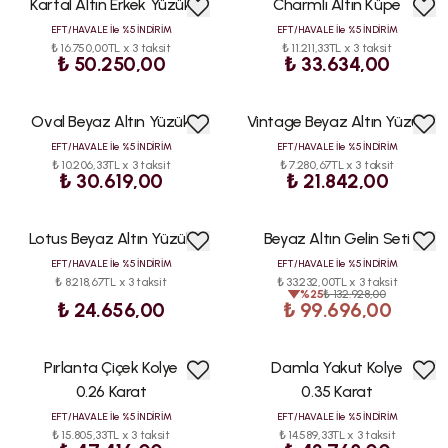
Kartal Altın Erkek Yüzük
Charmlı Altın Küpe
EFT/HAVALE İle %5 İNDİRİM
EFT/HAVALE İle %5 İNDİRİM
₺ 16.750,00TL x 3 taksit
₺ 11.211,33TL x 3 taksit
₺ 50.250,00
₺ 33.634,00
Oval Beyaz Altın Yüzük
Vintage Beyaz Altın Yüzük
EFT/HAVALE İle %5 İNDİRİM
EFT/HAVALE İle %5 İNDİRİM
₺ 10.206,33TL x 3 taksit
₺ 7.280,67TL x 3 taksit
₺ 30.619,00
₺ 21.842,00
Lotus Beyaz Altın Yüzük
Beyaz Altın Gelin Seti
İNDİRİM
EFT/HAVALE İle %5 İNDİRİM
EFT/HAVALE İle %5 İNDİRİM
₺ 8.218,67TL x 3 taksit
₺ 33.232,00TL x 3 taksit
%
25
₺ 132.928,00
₺ 24.656,00
₺ 99.696,00
Pırlanta Çiçek Kolye
Damla Yakut Kolye
0.26 Karat
0.35 Karat
EFT/HAVALE İle %5 İNDİRİM
EFT/HAVALE İle %5 İNDİRİM
₺ 15.805,33TL x 3 taksit
₺ 14.589,33TL x 3 taksit