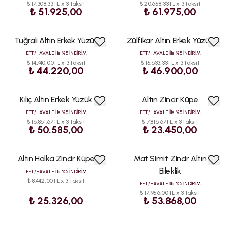
₺ 17.308,33TL x 3 taksit
₺ 20.658,33TL x 3 taksit
₺ 51.925,00
₺ 61.975,00
Tuğralı Altın Erkek Yüzük
Zülfikar Altın Erkek Yüzük
EFT/HAVALE İle %5 İNDİRİM
EFT/HAVALE İle %5 İNDİRİM
₺ 14.740,00TL x 3 taksit
₺ 15.633,33TL x 3 taksit
₺ 44.220,00
₺ 46.900,00
Kılıç Altın Erkek Yüzük
Altın Zincir Küpe
EFT/HAVALE İle %5 İNDİRİM
EFT/HAVALE İle %5 İNDİRİM
₺ 16.861,67TL x 3 taksit
₺ 7.816,67TL x 3 taksit
₺ 50.585,00
₺ 23.450,00
Altın Halka Zincir Küpe
Mat Simit Zincir Altın
Bileklik
EFT/HAVALE İle %5 İNDİRİM
₺ 8.442,00TL x 3 taksit
EFT/HAVALE İle %5 İNDİRİM
₺ 17.956,00TL x 3 taksit
₺ 25.326,00
₺ 53.868,00