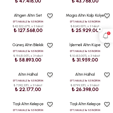
₺ 47.416,00
₺ 43.768,00
Altıgen Altın Set
Magia Altın Kalp Kolye
EFT/HAVALE İle %5 İNDİRİM
EFT/HAVALE İle %5 İNDİRİM
₺ 42.522,67TL x 3 taksit
₺ 8.643,00TL x 3 taksit
×
₺ 127.568,00
₺ 25.929,00
1
Güneş Altın Bilekik
İşlemeli Altın Küpe
EFT/HAVALE İle %5 İNDİRİM
EFT/HAVALE İle %5 İNDİRİM
₺ 19.631,00TL x 3 taksit
₺ 10.653,00TL x 3 taksit
₺ 58.893,00
₺ 31.959,00
Altın Halhal
Altın Halhal
EFT/HAVALE İle %5 İNDİRİM
EFT/HAVALE İle %5 İNDİRİM
₺ 7.392,33TL x 3 taksit
₺ 8.799,33TL x 3 taksit
₺ 22.177,00
₺ 26.398,00
Taşlı Altın Kelepçe
Taşlı Altın Kelepçe
EFT/HAVALE İle %5 İNDİRİM
EFT/HAVALE İle %5 İNDİRİM