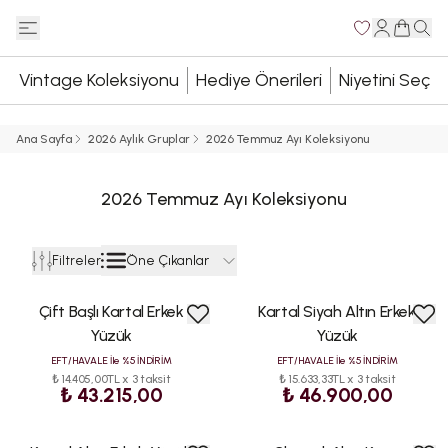
Vintage Koleksiyonu
Hediye Önerileri
Niyetini Seç
Ana Sayfa
2026 Aylık Gruplar
2026 Temmuz Ayı Koleksiyonu
2026 Temmuz Ayı Koleksiyonu
Öne Çıkanlar
Filtreler
Çift Başlı Kartal Erkek
Kartal Siyah Altın Erkek
Yüzük
Yüzük
EFT/HAVALE İle %5 İNDİRİM
EFT/HAVALE İle %5 İNDİRİM
₺ 14.405,00TL x 3 taksit
₺ 15.633,33TL x 3 taksit
₺ 43.215,00
₺ 46.900,00