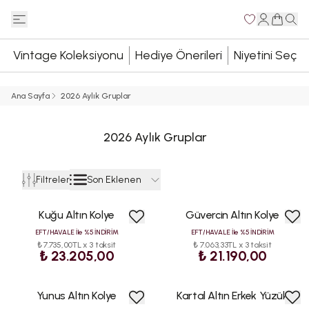
Vintage Koleksiyonu
Hediye Önerileri
Niyetini Seç
Ana Sayfa
2026 Aylık Gruplar
2026 Aylık Gruplar
Son Eklenen
Filtreler
Kuğu Altın Kolye
Güvercin Altın Kolye
EFT/HAVALE İle %5 İNDİRİM
EFT/HAVALE İle %5 İNDİRİM
₺ 7.735,00TL x 3 taksit
₺ 7.063,33TL x 3 taksit
₺ 23.205,00
₺ 21.190,00
Yunus Altın Kolye
Kartal Altın Erkek Yüzük