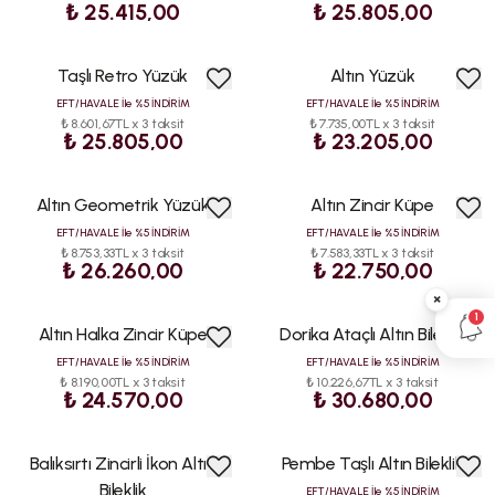
₺ 25.415,00
₺ 25.805,00
Taşlı Retro Yüzük
Altın Yüzük
EFT/HAVALE İle %5 İNDİRİM
EFT/HAVALE İle %5 İNDİRİM
₺ 8.601,67TL x 3 taksit
₺ 7.735,00TL x 3 taksit
₺ 25.805,00
₺ 23.205,00
Altın Geometrik Yüzük
Altın Zincir Küpe
EFT/HAVALE İle %5 İNDİRİM
EFT/HAVALE İle %5 İNDİRİM
₺ 8.753,33TL x 3 taksit
₺ 7.583,33TL x 3 taksit
₺ 26.260,00
₺ 22.750,00
×
1
Altın Halka Zincir Küpe
Dorika Ataçlı Altın Bileklik
EFT/HAVALE İle %5 İNDİRİM
EFT/HAVALE İle %5 İNDİRİM
₺ 8.190,00TL x 3 taksit
₺ 10.226,67TL x 3 taksit
₺ 24.570,00
₺ 30.680,00
Balıksırtı Zincirli İkon Altın
Pembe Taşlı Altın Bileklik
Bileklik
EFT/HAVALE İle %5 İNDİRİM