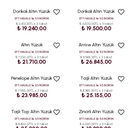
Dorikalı Altın Yüzük
Dorikalı Altın Yüzük
EFT/HAVALE İle %5 İNDİRİM
EFT/HAVALE İle %5 İNDİRİM
₺ 6.413,33TL x 3 taksit
₺ 6.500,00TL x 3 taksit
₺ 19.240,00
₺ 19.500,00
Altın Yüzük
Arrow Altın Yüzük
EFT/HAVALE İle %5 İNDİRİM
EFT/HAVALE İle %5 İNDİRİM
₺ 7.236,67TL x 3 taksit
₺ 8.948,33TL x 3 taksit
₺ 21.710,00
₺ 26.845,00
Penelope Altın Yüzük
Taşlı Altın Yüzük
EFT/HAVALE İle %5 İNDİRİM
EFT/HAVALE İle %5 İNDİRİM
₺ 7.995,00TL x 3 taksit
₺ 8.385,00TL x 3 taksit
₺ 23.985,00
₺ 25.155,00
Taşlı Top Altın Yüzük
Zincirli Altın Yüzük
EFT/HAVALE İle %5 İNDİRİM
EFT/HAVALE İle %5 İNDİRİM
₺ 8.406,67TL x 3 taksit
₺ 6.630,00TL x 3 taksit