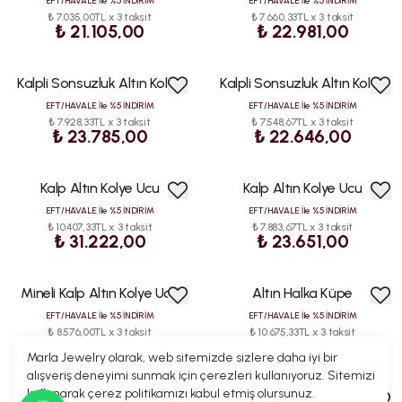
EFT/HAVALE İle %5 İNDİRİM
EFT/HAVALE İle %5 İNDİRİM
₺ 7.035,00TL x 3 taksit
₺ 7.660,33TL x 3 taksit
₺ 21.105,00
₺ 22.981,00
Kalpli Sonsuzluk Altın Kolye
Kalpli Sonsuzluk Altın Kolye
EFT/HAVALE İle %5 İNDİRİM
EFT/HAVALE İle %5 İNDİRİM
₺ 7.928,33TL x 3 taksit
₺ 7.548,67TL x 3 taksit
₺ 23.785,00
₺ 22.646,00
Kalp Altın Kolye Ucu
Kalp Altın Kolye Ucu
EFT/HAVALE İle %5 İNDİRİM
EFT/HAVALE İle %5 İNDİRİM
₺ 10.407,33TL x 3 taksit
₺ 7.883,67TL x 3 taksit
₺ 31.222,00
₺ 23.651,00
Mineli Kalp Altın Kolye Ucu
Altın Halka Küpe
EFT/HAVALE İle %5 İNDİRİM
EFT/HAVALE İle %5 İNDİRİM
₺ 8.576,00TL x 3 taksit
₺ 10.675,33TL x 3 taksit
₺ 25.728,00
₺ 32.026,00
Marla Jewelry olarak, web sitemizde sizlere daha iyi bir
alışveriş deneyimi sunmak için çerezleri kullanıyoruz. Sitemizi
kullanarak çerez politikamızı kabul etmiş olursunuz.
Taş Detaylı Altın Yüzük
Altın Kalp Kolye