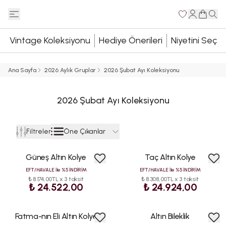
Vintage Koleksiyonu
Hediye Önerileri
Niyetini Seç
Ana Sayfa
2026 Aylık Gruplar
2026 Şubat Ayı Koleksiyonu
2026 Şubat Ayı Koleksiyonu
Öne Çıkanlar
Filtreler
Güneş Altın Kolye
Taç Altın Kolye
EFT/HAVALE İle %5 İNDİRİM
EFT/HAVALE İle %5 İNDİRİM
₺ 8.174,00TL x 3 taksit
₺ 8.308,00TL x 3 taksit
₺ 24.522,00
₺ 24.924,00
Fatma-nın Eli Altın Kolye
Altın Bileklik