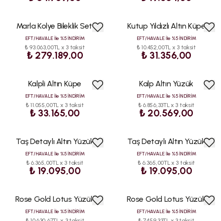
Marla Kolye Bileklik Seti
Kutup Yıldızlı Altın Küpe
EFT/HAVALE İle %5 İNDİRİM
EFT/HAVALE İle %5 İNDİRİM
₺ 93.063,00TL x 3 taksit
₺ 10.452,00TL x 3 taksit
₺ 279.189,00
₺ 31.356,00
Kalpli Altın Küpe
Kalp Altın Yüzük
EFT/HAVALE İle %5 İNDİRİM
EFT/HAVALE İle %5 İNDİRİM
₺ 11.055,00TL x 3 taksit
₺ 6.856,33TL x 3 taksit
₺ 33.165,00
₺ 20.569,00
Taş Detaylı Altın Yüzük
Taş Detaylı Altın Yüzük
ÇOK
SATAN
EFT/HAVALE İle %5 İNDİRİM
EFT/HAVALE İle %5 İNDİRİM
₺ 6.365,00TL x 3 taksit
₺ 6.365,00TL x 3 taksit
₺ 19.095,00
₺ 19.095,00
Rose Gold Lotus Yüzük
Rose Gold Lotus Yüzük
EFT/HAVALE İle %5 İNDİRİM
EFT/HAVALE İle %5 İNDİRİM
₺ 10.630,67TL x 3 taksit
₺ 7.459,33TL x 3 taksit