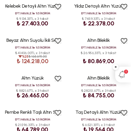
Kelebek Detaylı Altın Yüzük
Yıldız Detaylı Altın Yüzük
EFT/HAVALE İle %5 İNDİRİM
EFT/HAVALE İle %5 İNDİRİM
₺ 9.134,33TL x 3 taksit
₺ 7.459,33TL x 3 taksit
₺ 27.403,00
₺ 22.378,00
Beyaz Altın Suyolu İkili Set
Altın Bileklik
İNDİRİM
EFT/HAVALE İle %5 İNDİRİM
EFT/HAVALE İle %5 İNDİRİM
₺ 41.406,00TL x 3 taksit
₺ 26.956,33TL x 3 taksit
%
25
₺ 165.691,00
₺ 124.218,00
₺ 80.869,00
×
1
Altın Yüzük
Altın Bileklik
EFT/HAVALE İle %5 İNDİRİM
EFT/HAVALE İle %5 İNDİRİM
₺ 8.821,67TL x 3 taksit
₺ 28.251,67TL x 3 taksit
₺ 26.465,00
₺ 84.755,00
Pembe Renkli Taşlı Altın Set
Taş Detaylı Altın Yüzük
EFT/HAVALE İle %5 İNDİRİM
EFT/HAVALE İle %5 İNDİRİM
₺ 21.596,33TL x 3 taksit
₺ 6.521,33TL x 3 taksit
₺ 64.789,00
₺ 19.564,00