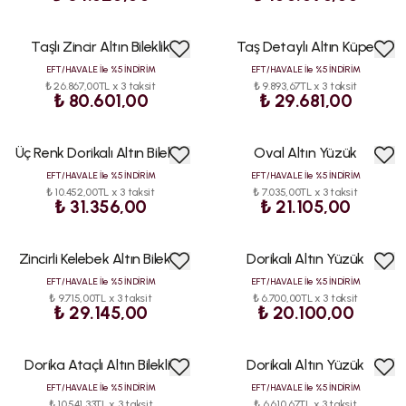
Taşlı Zincir Altın Bileklik
Taş Detaylı Altın Küpe
EFT/HAVALE İle %5 İNDİRİM
EFT/HAVALE İle %5 İNDİRİM
₺ 26.867,00TL x 3 taksit
₺ 9.893,67TL x 3 taksit
₺ 80.601,00
₺ 29.681,00
Üç Renk Dorikalı Altın Bileklik
Oval Altın Yüzük
EFT/HAVALE İle %5 İNDİRİM
EFT/HAVALE İle %5 İNDİRİM
₺ 10.452,00TL x 3 taksit
₺ 7.035,00TL x 3 taksit
₺ 31.356,00
₺ 21.105,00
Zincirli Kelebek Altın Bileklik
Dorikalı Altın Yüzük
EFT/HAVALE İle %5 İNDİRİM
EFT/HAVALE İle %5 İNDİRİM
₺ 9.715,00TL x 3 taksit
₺ 6.700,00TL x 3 taksit
₺ 29.145,00
₺ 20.100,00
Dorika Ataçlı Altın Bileklik
Dorikalı Altın Yüzük
EFT/HAVALE İle %5 İNDİRİM
EFT/HAVALE İle %5 İNDİRİM
₺ 10.541,33TL x 3 taksit
₺ 6.610,67TL x 3 taksit