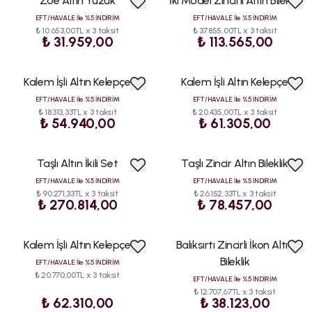
Zoe Altın Yüzük
İki Model Zincirli Altın Bileklik
EFT/HAVALE İle %5 İNDİRİM
EFT/HAVALE İle %5 İNDİRİM
₺ 10.653,00TL x 3 taksit
₺ 37.855,00TL x 3 taksit
₺ 31.959,00
₺ 113.565,00
Kalem İşli Altın Kelepçe
Kalem İşli Altın Kelepçe
EFT/HAVALE İle %5 İNDİRİM
EFT/HAVALE İle %5 İNDİRİM
₺ 18.313,33TL x 3 taksit
₺ 20.435,00TL x 3 taksit
₺ 54.940,00
₺ 61.305,00
Taşlı Altın İkili Set
Taşlı Zincir Altın Bileklik
EFT/HAVALE İle %5 İNDİRİM
EFT/HAVALE İle %5 İNDİRİM
₺ 90.271,33TL x 3 taksit
₺ 26.152,33TL x 3 taksit
₺ 270.814,00
₺ 78.457,00
Kalem İşli Altın Kelepçe
Balıksırtı Zincirli İkon Altın
Bileklik
EFT/HAVALE İle %5 İNDİRİM
₺ 20.770,00TL x 3 taksit
EFT/HAVALE İle %5 İNDİRİM
₺ 12.707,67TL x 3 taksit
₺ 62.310,00
₺ 38.123,00