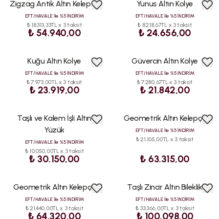
Zigzag Antik Altın Kelepçe
Yunus Altın Kolye
EFT/HAVALE İle %5 İNDİRİM
EFT/HAVALE İle %5 İNDİRİM
₺ 18.313,33TL x 3 taksit
₺ 8.218,67TL x 3 taksit
₺ 54.940,00
₺ 24.656,00
Kuğu Altın Kolye
Güvercin Altın Kolye
EFT/HAVALE İle %5 İNDİRİM
EFT/HAVALE İle %5 İNDİRİM
₺ 7.973,00TL x 3 taksit
₺ 7.280,67TL x 3 taksit
₺ 23.919,00
₺ 21.842,00
Taşlı ve Kalem İşli Altın
Geometrik Altın Kelepçe
Yüzük
EFT/HAVALE İle %5 İNDİRİM
₺ 21.105,00TL x 3 taksit
EFT/HAVALE İle %5 İNDİRİM
₺ 10.050,00TL x 3 taksit
₺ 30.150,00
₺ 63.315,00
Geometrik Altın Kelepçe
Taşlı Zincir Altın Bileklik
EFT/HAVALE İle %5 İNDİRİM
EFT/HAVALE İle %5 İNDİRİM
₺ 21.440,00TL x 3 taksit
₺ 33.366,00TL x 3 taksit
₺ 64.320,00
₺ 100.098,00