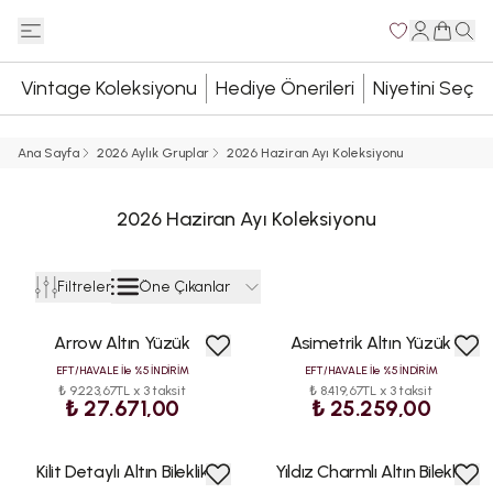
Vintage Koleksiyonu
Hediye Önerileri
Niyetini Seç
Ana Sayfa
2026 Aylık Gruplar
2026 Haziran Ayı Koleksiyonu
2026 Haziran Ayı Koleksiyonu
Öne Çıkanlar
Filtreler
Arrow Altın Yüzük
Asimetrik Altın Yüzük
EFT/HAVALE İle %5 İNDİRİM
EFT/HAVALE İle %5 İNDİRİM
₺ 9.223,67TL x 3 taksit
₺ 8.419,67TL x 3 taksit
₺ 27.671,00
₺ 25.259,00
Kilit Detaylı Altın Bileklik
Yıldız Charmlı Altın Bileklik