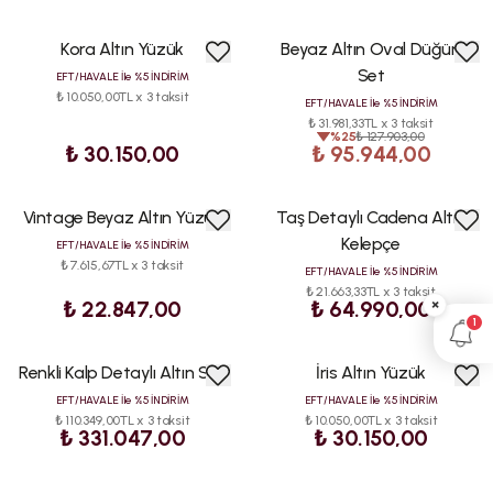
Kora Altın Yüzük
Beyaz Altın Oval Düğün
İNDİRİM
Set
EFT/HAVALE İle %5 İNDİRİM
₺ 10.050,00TL x 3 taksit
EFT/HAVALE İle %5 İNDİRİM
₺ 31.981,33TL x 3 taksit
%
25
₺ 127.903,00
₺ 30.150,00
₺ 95.944,00
Vintage Beyaz Altın Yüzük
Taş Detaylı Cadena Altın
Kelepçe
EFT/HAVALE İle %5 İNDİRİM
₺ 7.615,67TL x 3 taksit
EFT/HAVALE İle %5 İNDİRİM
₺ 21.663,33TL x 3 taksit
×
₺ 22.847,00
₺ 64.990,00
1
Renkli Kalp Detaylı Altın Set
İris Altın Yüzük
EFT/HAVALE İle %5 İNDİRİM
EFT/HAVALE İle %5 İNDİRİM
₺ 110.349,00TL x 3 taksit
₺ 10.050,00TL x 3 taksit
₺ 331.047,00
₺ 30.150,00