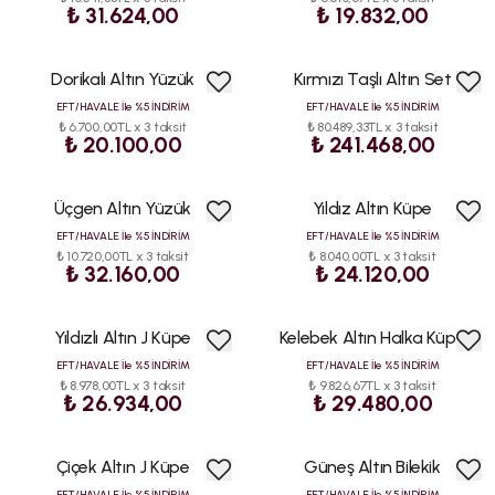
₺ 31.624,00
₺ 19.832,00
Dorikalı Altın Yüzük
Kırmızı Taşlı Altın Set
EFT/HAVALE İle %5 İNDİRİM
EFT/HAVALE İle %5 İNDİRİM
₺ 6.700,00TL x 3 taksit
₺ 80.489,33TL x 3 taksit
₺ 20.100,00
₺ 241.468,00
Üçgen Altın Yüzük
Yıldız Altın Küpe
EFT/HAVALE İle %5 İNDİRİM
EFT/HAVALE İle %5 İNDİRİM
₺ 10.720,00TL x 3 taksit
₺ 8.040,00TL x 3 taksit
₺ 32.160,00
₺ 24.120,00
Yıldızlı Altın J Küpe
Kelebek Altın Halka Küpe
EFT/HAVALE İle %5 İNDİRİM
EFT/HAVALE İle %5 İNDİRİM
₺ 8.978,00TL x 3 taksit
₺ 9.826,67TL x 3 taksit
₺ 26.934,00
₺ 29.480,00
Çiçek Altın J Küpe
Güneş Altın Bilekik
EFT/HAVALE İle %5 İNDİRİM
EFT/HAVALE İle %5 İNDİRİM