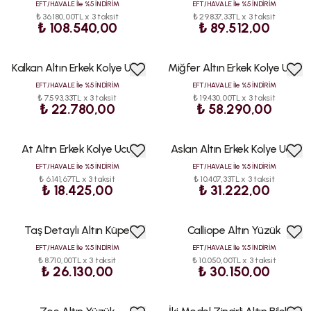
EFT/HAVALE İle %5 İNDİRİM
EFT/HAVALE İle %5 İNDİRİM
₺ 36.180,00TL x 3 taksit
₺ 29.837,33TL x 3 taksit
₺ 108.540,00
₺ 89.512,00
Kalkan Altın Erkek Kolye Ucu
Miğfer Altın Erkek Kolye Ucu
EFT/HAVALE İle %5 İNDİRİM
EFT/HAVALE İle %5 İNDİRİM
₺ 7.593,33TL x 3 taksit
₺ 19.430,00TL x 3 taksit
₺ 22.780,00
₺ 58.290,00
At Altın Erkek Kolye Ucu
Aslan Altın Erkek Kolye Ucu
EFT/HAVALE İle %5 İNDİRİM
EFT/HAVALE İle %5 İNDİRİM
₺ 6.141,67TL x 3 taksit
₺ 10.407,33TL x 3 taksit
₺ 18.425,00
₺ 31.222,00
Taş Detaylı Altın Küpe
Calliope Altın Yüzük
HIZLI
KARGO
EFT/HAVALE İle %5 İNDİRİM
EFT/HAVALE İle %5 İNDİRİM
₺ 8.710,00TL x 3 taksit
₺ 10.050,00TL x 3 taksit
₺ 26.130,00
₺ 30.150,00