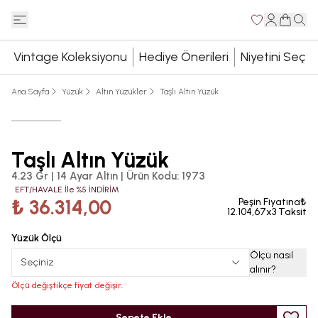
Vintage Koleksiyonu
Hediye Önerileri
Niyetini Seç
Ana Sayfa
Yüzük
Altın Yüzükler
Taşlı Altın Yüzük
Taşlı Altın Yüzük
4.23 Gr | 14 Ayar Altın
|
Ürün Kodu
:
1973
EFT/HAVALE İle %5 İNDİRİM
₺ 36.314,00
Peşin Fiyatına₺
12.104,67x3 Taksit
Yüzük Ölçü
Ölçü nasıl
Seçiniz
alınır
?
Ölçü değiştikçe fiyat değişir.
Sepete Ekle