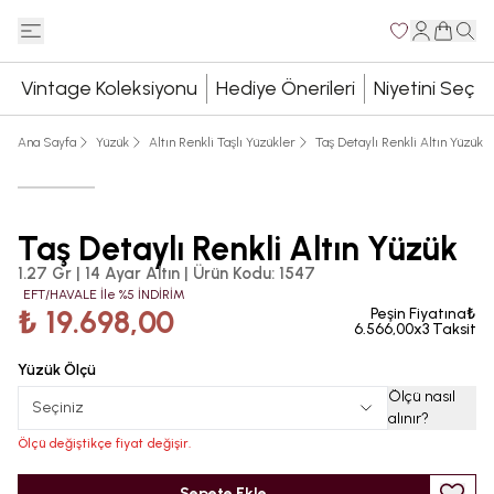
Vintage Koleksiyonu
Hediye Önerileri
Niyetini Seç
Ana Sayfa
Yüzük
Altın Renkli Taşlı Yüzükler
Taş Detaylı Renkli Altın Yüzük
Taş Detaylı Renkli Altın Yüzük
1.27 Gr | 14 Ayar Altın
|
Ürün Kodu
:
1547
EFT/HAVALE İle %5 İNDİRİM
₺ 19.698,00
Peşin Fiyatına₺
6.566,00x3 Taksit
Yüzük Ölçü
Ölçü nasıl
Seçiniz
alınır
?
Ölçü değiştikçe fiyat değişir.
Sepete Ekle