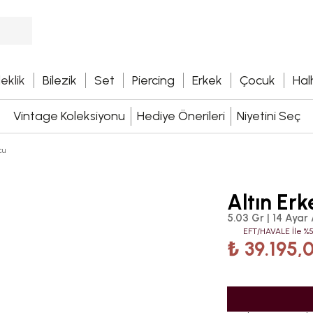
leklik
Bilezik
Set
Piercing
Erkek
Çocuk
Hal
Vintage Koleksiyonu
Hediye Önerileri
Niyetini Seç
cu
Altın Erk
5.03 Gr | 14 Ayar 
EFT/HAVALE İle %5
₺ 39.195,