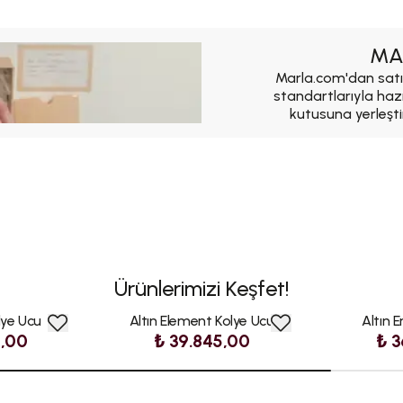
MA
Marla.com'dan satı
standartlarıyla haz
kutusuna yerleşti
Ürünlerimizi Keşfet!
lye Ucu
Altın Element Kolye Ucu
Altın 
0,00
₺ 39.845,00
₺ 3