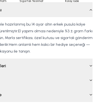
Hattı
Sigortalı Teslimat
Kolay İade
ı
nle hazırlanmış bu 14 ayar altın erkek pusula kolye
le üretilmiştir.El yapımı olması nedeniyle %3 ± gram farkı
rün, Marla sertifikası, özel kutusu ve sigortalı gönderim
derilir.Hem anlamlı hem kalıcı bir hediye seçeneği —
siyonu ile tanışın.
leri
e