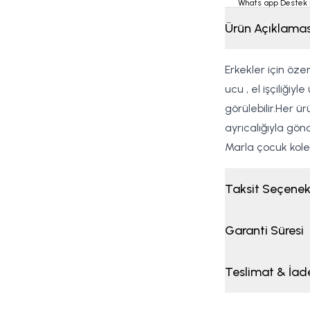
Whats app Destek 
Ürün Açıklamas
Erkekler için öze
ucu , el işçiliğiy
görülebilir.Her ü
ayrıcalığıyla gön
Marla çocuk kolek
Taksit Seçenek
Garanti Süresi
Teslimat & İad