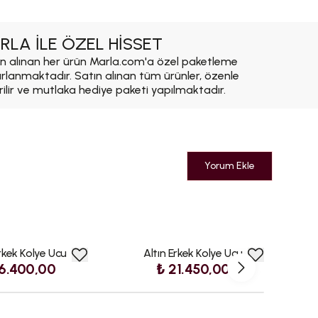
RLA İLE ÖZEL HİSSET
n alınan her ürün Marla.com'a özel paketleme
ırlanmaktadır. Satın alınan tüm ürünler, özenle
rilir ve mutlaka hediye paketi yapılmaktadır.
Yorum Ekle
Erkek Kolye Ucu
Altın Erkek Kolye Ucu
A
6.400,00
₺ 21.450,00