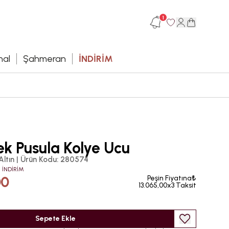
1
hal
Şahmeran
İNDİRİM
ek Pusula Kolye Ucu
Altın
|
Ürün Kodu
:
280574
 İNDİRİM
00
Peşin Fiyatına₺
13.065,00x3 Taksit
Sepete Ekle