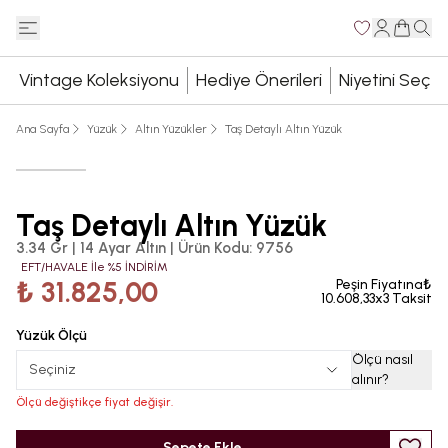
Vintage Koleksiyonu
Hediye Önerileri
Niyetini Seç
Ana Sayfa
Yüzük
Altın Yüzükler
Taş Detaylı Altın Yüzük
Taş Detaylı Altın Yüzük
3.34 Gr | 14 Ayar Altın
|
Ürün Kodu
:
9756
EFT/HAVALE İle %5 İNDİRİM
₺ 31.825,00
Peşin Fiyatına₺
10.608,33x3 Taksit
Yüzük Ölçü
Ölçü nasıl
Seçiniz
alınır
?
Ölçü değiştikçe fiyat değişir.
Sepete Ekle