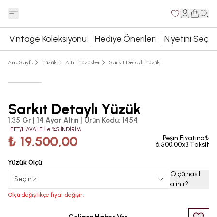
Vintage Koleksiyonu
Hediye Önerileri
Niyetini Seç
Ana Sayfa
Yüzük
Altın Yüzükler
Sarkıt Detaylı Yüzük
Sarkıt Detaylı Yüzük
1.35 Gr | 14 Ayar Altın
|
Ürün Kodu
:
1454
EFT/HAVALE İle %5 İNDİRİM
₺ 19.500,00
Peşin Fiyatına₺
6.500,00x3 Taksit
Yüzük Ölçü
Ölçü nasıl
Seçiniz
alınır
?
Ölçü değiştikçe fiyat değişir.
Gelince Haber Ver