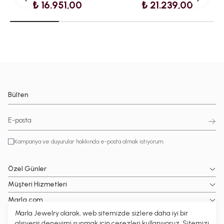
₺ 16.951,00
₺ 21.239,00
Bülten
Kampanya ve duyurular hakkında e-posta almak istiyorum.
Özel Günler
Müşteri Hizmetleri
Marla.com
Marla Jewelry olarak, web sitemizde sizlere daha iyi bir
Popüler Kategoriler
alışveriş deneyimi sunmak için çerezleri kullanıyoruz. Sitemizi