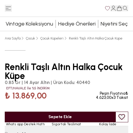
Vintage Koleksiyonu
Hediye Önerileri
Niyetini Seç
Ana Sayfa
Çocuk
Çocuk Küpeleri
Renkli Taşlı Altın Halka Çocuk Küpe
Renkli Taşlı Altın Halka Çocuk
Küpe
0.85 Gr | 14 Ayar Altın
|
Ürün Kodu
:
40440
EFT/HAVALE İle %5 İNDİRİM
₺ 13.869,00
Peşin Fiyatına₺
4.623,00x3 Taksit
Sepete Ekle
Whats app Destek Hattı
Sigortalı Teslimat
Kolay İade