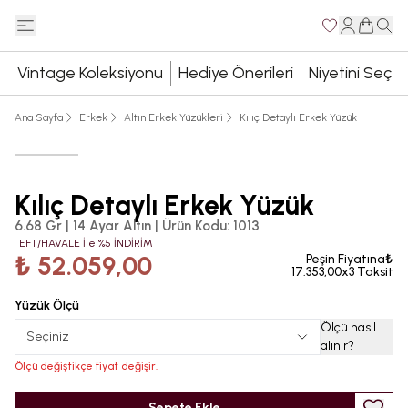
Vintage Koleksiyonu
Hediye Önerileri
Niyetini Seç
Ana Sayfa
Erkek
Altın Erkek Yüzükleri
Kılıç Detaylı Erkek Yüzük
Kılıç Detaylı Erkek Yüzük
6.68 Gr | 14 Ayar Altın
|
Ürün Kodu
:
1013
EFT/HAVALE İle %5 İNDİRİM
₺ 52.059,00
Peşin Fiyatına₺
17.353,00x3 Taksit
Yüzük Ölçü
Ölçü nasıl
Seçiniz
alınır
?
Ölçü değiştikçe fiyat değişir.
Sepete Ekle