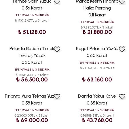
Pembe Safir Yüzük
Markiz Kesim Pırlanta
0.56 Karat
Halka Piercing
0.11 Karat
EFT/HAVALE İle %5 İNDİRİM
₺ 17.042,67TL x 3 taksit
EFT/HAVALE İle %5 İNDİRİM
₺ 7.293,33TL x 3 taksit
₺ 51.128,00
₺ 21.880,00
Pırlanta Badem Tırnak
Baget Pırlanta Yüzük
Tektaş Yüzük
0.60 Karat
0.30 Karat
EFT/HAVALE İle %5 İNDİRİM
₺ 21.053,33TL x 3 taksit
EFT/HAVALE İle %5 İNDİRİM
₺ 18.833,33TL x 3 taksit
₺ 56.500,00
₺ 63.160,00
Pırlanta Aura Tektaş Yüzük
Damla Yakut Kolye
0.58 Karat
0.35 Karat
EFT/HAVALE İle %5 İNDİRİM
EFT/HAVALE İle %5 İNDİRİM
₺ 23.000,00TL x 3 taksit
₺ 14.589,33TL x 3 taksit
₺ 69.000,00
₺ 43.768,00