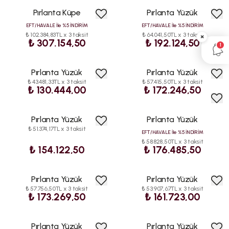
Pırlanta Küpe
Pırlanta Yüzük
HIZLI
HIZLI
KARGO
KARGO
EFT/HAVALE İle %5 İNDİRİM
EFT/HAVALE İle %5 İNDİRİM
₺ 102.384,83TL x 3 taksit
₺ 64.041,50TL x 3 taksit
×
₺ 307.154,50
₺ 192.124,50
1
Pırlanta Yüzük
Pırlanta Yüzük
HIZLI
HIZLI
₺ 43.481,33TL x 3 taksit
₺ 57.415,50TL x 3 taksit
KARGO
KARGO
₺ 130.444,00
₺ 172.246,50
Pırlanta Yüzük
Pırlanta Yüzük
HIZLI
HIZLI
ÇOK
₺ 51.374,17TL x 3 taksit
KARGO
KARGO
SATAN
EFT/HAVALE İle %5 İNDİRİM
₺ 58.828,50TL x 3 taksit
₺ 154.122,50
₺ 176.485,50
Pırlanta Yüzük
Pırlanta Yüzük
HIZLI
HIZLI
₺ 57.756,50TL x 3 taksit
₺ 53.907,67TL x 3 taksit
KARGO
KARGO
₺ 173.269,50
₺ 161.723,00
Pırlanta Yüzük
Pırlanta Yüzük
HIZLI
HIZLI