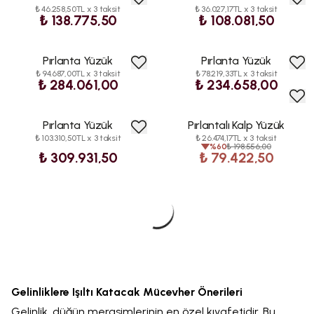
₺ 46.258,50TL x 3 taksit
₺ 36.027,17TL x 3 taksit
KARGO
KARGO
₺ 138.775,50
₺ 108.081,50
Pırlanta Yüzük
Pırlanta Yüzük
HIZLI
HIZLI
₺ 94.687,00TL x 3 taksit
₺ 78.219,33TL x 3 taksit
KARGO
KARGO
₺ 284.061,00
₺ 234.658,00
Pırlanta Yüzük
Pırlantalı Kalp Yüzük
HIZLI
HIZLI
İNDİRİM
₺ 103.310,50TL x 3 taksit
₺ 26.474,17TL x 3 taksit
KARGO
KARGO
%
60
₺ 198.556,00
₺ 309.931,50
₺ 79.422,50
Gelinliklere Işıltı Katacak Mücevher Önerileri
Gelinlik, düğün merasimlerinin en özel kıyafetidir. Bu