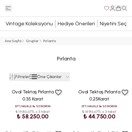
Vintage Koleksiyonu
Hediye Önerileri
Niyetini Seç
Ana Sayfa
Gruplar
Pırlanta
Pırlanta
Öne Çıkanlar
Filtreler
Oval Tektaş Pırlanta
Oval Tektaş Pırlanta
0.35 Karat
0.25Karat
EFT/HAVALE İle %5 İNDİRİM
EFT/HAVALE İle %5 İNDİRİM
₺ 19.416,67TL x 3 taksit
₺ 14.916,67TL x 3 taksit
₺ 58.250,00
₺ 44.750,00