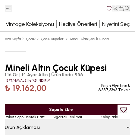
Vintage Koleksiyonu
Hediye Önerileri
Niyetini Seç
Ana Sayfa
Çocuk
Çocuk Küpeleri
Mineli Altın Çocuk Küpesi
Mineli Altın Çocuk Küpesi
1.16 Gr | 14 Ayar Altın
|
Ürün Kodu
:
956
EFT/HAVALE İle %5 İNDİRİM
₺ 19.162,00
Peşin Fiyatına₺
6.387,33x3 Taksit
Sepete Ekle
Whats app Destek Hattı
Sigortalı Teslimat
Kolay İade
Ürün Açıklaması