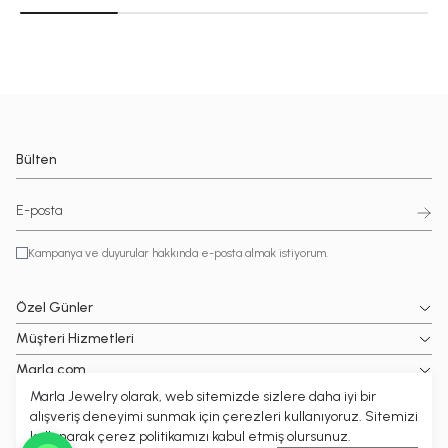
Bülten
Kampanya ve duyurular hakkında e-posta almak istiyorum.
Özel Günler
Müşteri Hizmetleri
Marla.com
Marla Jewelry olarak, web sitemizde sizlere daha iyi bir
Popüler Kategoriler
alışveriş deneyimi sunmak için çerezleri kullanıyoruz. Sitemizi
kullanarak çerez politikamızı kabul etmiş olursunuz.