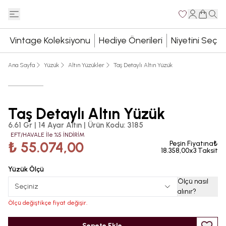
Vintage Koleksiyonu
Hediye Önerileri
Niyetini Seç
Ana Sayfa
Yüzük
Altın Yüzükler
Taş Detaylı Altın Yüzük
Taş Detaylı Altın Yüzük
6.61 Gr | 14 Ayar Altın
|
Ürün Kodu
:
3185
EFT/HAVALE İle %5 İNDİRİM
₺ 55.074,00
Peşin Fiyatına₺
18.358,00x3 Taksit
Yüzük Ölçü
Ölçü nasıl
Seçiniz
alınır
?
Ölçü değiştikçe fiyat değişir.
Sepete Ekle