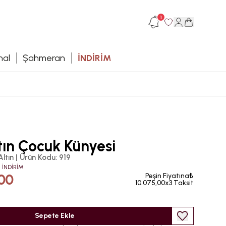
1
hal
Şahmeran
İNDİRİM
tın Çocuk Künyesi
Altın
|
Ürün Kodu
:
919
 İNDİRİM
00
Peşin Fiyatına₺
10.075,00x3 Taksit
Sepete Ekle