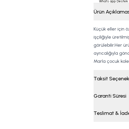
Whats app Destek 
Ürün Açıklamas
Küçük eller için ö
işçiliğiyle üretil
görülebilir.Her ü
ayrıcalığıyla gön
Marla çocuk kolek
Taksit Seçenek
Garanti Süresi
Teslimat & İad