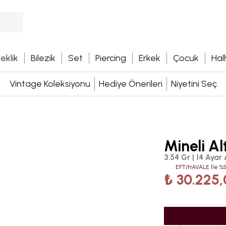
leklik
Bilezik
Set
Piercing
Erkek
Çocuk
Hal
Vintage Koleksiyonu
Hediye Önerileri
Niyetini Seç
Mineli Al
3.54 Gr | 14 Ayar 
EFT/HAVALE İle %5
₺ 30.225,