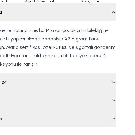
Hattı
Sigortalı Teslimat
Kolay İade
ı
zenle hazırlanmış bu 14 ayar çocuk altın bilekliği, el
miştir.El yapımı olması nedeniyle %3 ± gram farkı
rün, Marla sertifikası, özel kutusu ve sigortalı gönderim
derilir.Hem anlamlı hem kalıcı bir hediye seçeneği —
siyonu ile tanışın.
leri
e