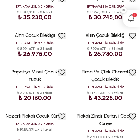
ÇOK
ÇOK
SATAN
SATAN
EFT/HAVALE İle %5 İNDİRİM
EFT/HAVALE İle %5 İNDİRİM
×
₺ 11.743,33TL x 3 taksit
₺ 10.248,33TL x 3 taksit
1
₺ 35.230,00
₺ 30.745,00
Altın Çocuk Bilekliği
Altın Çocuk Bilekliği
ÇOK
ÇOK
SATAN
SATAN
EFT/HAVALE İle %5 İNDİRİM
EFT/HAVALE İle %5 İNDİRİM
₺ 8.991,67TL x 3 taksit
₺ 8.926,67TL x 3 taksit
₺ 26.975,00
₺ 26.780,00
Papatya Mineli Çocuk
Elma Ve Çilek Charmlı
ÇOK
ÇOK
SATAN
SATAN
Yüzük
Çocuk Bileklik
EFT/HAVALE İle %5 İNDİRİM
EFT/HAVALE İle %5 İNDİRİM
₺ 6.716,67TL x 3 taksit
₺ 14.408,33TL x 3 taksit
₺ 20.150,00
₺ 43.225,00
Nazarlı Plakalı Çocuk Künye
Plakalı Zincir Detaylı Çocuk
ÇOK
ÇOK
SATAN
SATAN
Künye
EFT/HAVALE İle %5 İNDİRİM
₺ 10.183,33TL x 3 taksit
EFT/HAVALE İle %5 İNDİRİM
₺ 6.630,00TL x 3 taksit