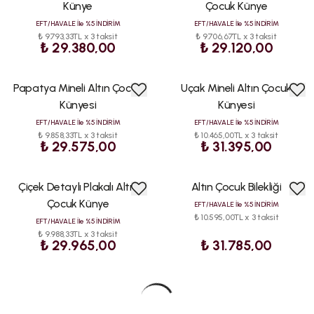
SATAN
SATAN
Künye
Çocuk Künye
EFT/HAVALE İle %5 İNDİRİM
EFT/HAVALE İle %5 İNDİRİM
₺ 9.793,33TL x 3 taksit
₺ 9.706,67TL x 3 taksit
₺ 29.380,00
₺ 29.120,00
Papatya Mineli Altın Çocuk
Uçak Mineli Altın Çocuk
ÇOK
ÇOK
SATAN
SATAN
Künyesi
Künyesi
EFT/HAVALE İle %5 İNDİRİM
EFT/HAVALE İle %5 İNDİRİM
₺ 9.858,33TL x 3 taksit
₺ 10.465,00TL x 3 taksit
₺ 29.575,00
₺ 31.395,00
Çiçek Detaylı Plakalı Altın
Altın Çocuk Bilekliği
ÇOK
ÇOK
SATAN
SATAN
Çocuk Künye
EFT/HAVALE İle %5 İNDİRİM
₺ 10.595,00TL x 3 taksit
EFT/HAVALE İle %5 İNDİRİM
₺ 9.988,33TL x 3 taksit
₺ 29.965,00
₺ 31.785,00