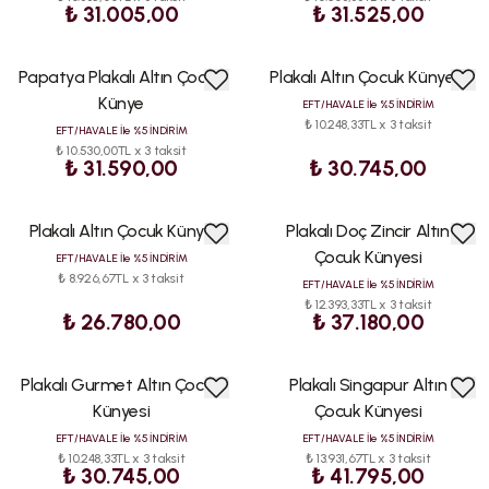
₺ 31.005,00
₺ 31.525,00
Papatya Plakalı Altın Çocuk
Plakalı Altın Çocuk Künyesi
ÇOK
ÇOK
SATAN
SATAN
Künye
EFT/HAVALE İle %5 İNDİRİM
₺ 10.248,33TL x 3 taksit
EFT/HAVALE İle %5 İNDİRİM
₺ 10.530,00TL x 3 taksit
₺ 31.590,00
₺ 30.745,00
Plakalı Altın Çocuk Künye
Plakalı Doç Zincir Altın
ÇOK
ÇOK
SATAN
SATAN
Çocuk Künyesi
EFT/HAVALE İle %5 İNDİRİM
₺ 8.926,67TL x 3 taksit
EFT/HAVALE İle %5 İNDİRİM
₺ 12.393,33TL x 3 taksit
₺ 26.780,00
₺ 37.180,00
Plakalı Gurmet Altın Çocuk
Plakalı Singapur Altın
ÇOK
ÇOK
SATAN
SATAN
Künyesi
Çocuk Künyesi
EFT/HAVALE İle %5 İNDİRİM
EFT/HAVALE İle %5 İNDİRİM
₺ 10.248,33TL x 3 taksit
₺ 13.931,67TL x 3 taksit
₺ 30.745,00
₺ 41.795,00