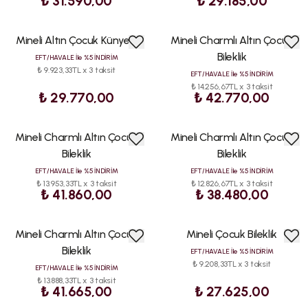
₺ 31.590,00
₺ 29.185,00
Mineli Altın Çocuk Künyesi
Mineli Charmlı Altın Çocuk
ÇOK
ÇOK
SATAN
SATAN
Bileklik
EFT/HAVALE İle %5 İNDİRİM
₺ 9.923,33TL x 3 taksit
EFT/HAVALE İle %5 İNDİRİM
₺ 14.256,67TL x 3 taksit
₺ 29.770,00
₺ 42.770,00
Mineli Charmlı Altın Çocuk
Mineli Charmlı Altın Çocuk
ÇOK
ÇOK
SATAN
SATAN
Bileklik
Bileklik
EFT/HAVALE İle %5 İNDİRİM
EFT/HAVALE İle %5 İNDİRİM
₺ 13.953,33TL x 3 taksit
₺ 12.826,67TL x 3 taksit
₺ 41.860,00
₺ 38.480,00
Mineli Charmlı Altın Çocuk
Mineli Çocuk Bileklik
ÇOK
ÇOK
SATAN
SATAN
Bileklik
EFT/HAVALE İle %5 İNDİRİM
₺ 9.208,33TL x 3 taksit
EFT/HAVALE İle %5 İNDİRİM
₺ 13.888,33TL x 3 taksit
₺ 41.665,00
₺ 27.625,00