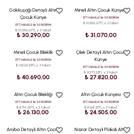
Gökkuşağı Detaylı Altın
Mineli Altın Çocuk Künyesi
ÇOK
ÇOK
SATAN
SATAN
Çocuk Künye
EFT/HAVALE İle %5 İNDİRİM
₺ 10.356,67TL x 3 taksit
EFT/HAVALE İle %5 İNDİRİM
₺ 10.096,67TL x 3 taksit
₺ 30.290,00
₺ 31.070,00
Mineli Çocuk Bileklik
Çilek Detaylı Altın Çocuk
ÇOK
ÇOK
SATAN
SATAN
Künye
EFT/HAVALE İle %5 İNDİRİM
₺ 13.563,33TL x 3 taksit
EFT/HAVALE İle %5 İNDİRİM
₺ 9.273,33TL x 3 taksit
₺ 40.690,00
₺ 27.820,00
Altın Çocuk Bilekliği
Altın Çocuk Künyesi
ÇOK
ÇOK
SATAN
SATAN
EFT/HAVALE İle %5 İNDİRİM
EFT/HAVALE İle %5 İNDİRİM
₺ 8.710,00TL x 3 taksit
₺ 8.168,33TL x 3 taksit
₺ 26.130,00
₺ 24.505,00
Araba Detaylı Altın Çocuk
Nazar Detaylı Plakalı Altın
ÇOK
ÇOK