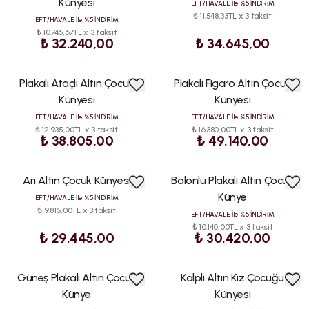
Künyesi
EFT/HAVALE İle %5 İNDİRİM
₺ 11.548,33TL x 3 taksit
EFT/HAVALE İle %5 İNDİRİM
₺ 10.746,67TL x 3 taksit
₺ 32.240,00
₺ 34.645,00
Plakalı Ataçlı Altın Çocuk
Plakalı Figaro Altın Çocuk
ÇOK
ÇOK
SATAN
SATAN
Künyesi
Künyesi
EFT/HAVALE İle %5 İNDİRİM
EFT/HAVALE İle %5 İNDİRİM
₺ 12.935,00TL x 3 taksit
₺ 16.380,00TL x 3 taksit
₺ 38.805,00
₺ 49.140,00
Arı Altın Çocuk Künyesi
Balonlu Plakalı Altın Çocuk
ÇOK
ÇOK
SATAN
SATAN
Künye
EFT/HAVALE İle %5 İNDİRİM
₺ 9.815,00TL x 3 taksit
EFT/HAVALE İle %5 İNDİRİM
₺ 10.140,00TL x 3 taksit
₺ 29.445,00
₺ 30.420,00
Güneş Plakalı Altın Çocuk
Kalpli Altın Kız Çocuğu
ÇOK
ÇOK
SATAN
SATAN
Künye
Künyesi