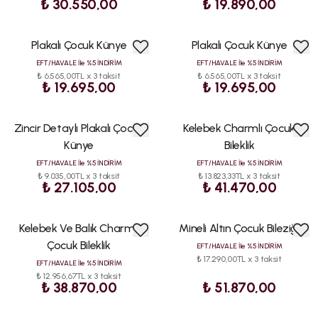
₺ 30.550,00
₺ 19.890,00
Plakalı Çocuk Künye
Plakalı Çocuk Künye
ÇOK
ÇOK
SATAN
SATAN
EFT/HAVALE İle %5 İNDİRİM
EFT/HAVALE İle %5 İNDİRİM
₺ 6.565,00TL x 3 taksit
₺ 6.565,00TL x 3 taksit
₺ 19.695,00
₺ 19.695,00
Zincir Detaylı Plakalı Çocuk
Kelebek Charmlı Çocuk
ÇOK
ÇOK
SATAN
SATAN
Künye
Bileklik
EFT/HAVALE İle %5 İNDİRİM
EFT/HAVALE İle %5 İNDİRİM
₺ 9.035,00TL x 3 taksit
₺ 13.823,33TL x 3 taksit
₺ 27.105,00
₺ 41.470,00
Kelebek Ve Balık Charmlı
Mineli Altın Çocuk Bileziği
ÇOK
ÇOK
SATAN
SATAN
Çocuk Bileklik
EFT/HAVALE İle %5 İNDİRİM
₺ 17.290,00TL x 3 taksit
EFT/HAVALE İle %5 İNDİRİM
₺ 12.956,67TL x 3 taksit
₺ 38.870,00
₺ 51.870,00