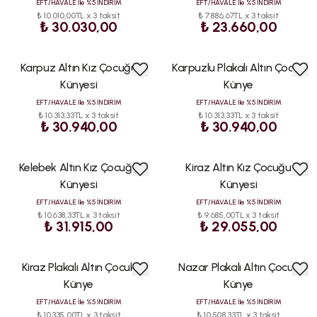
EFT/HAVALE İle %5 İNDİRİM
EFT/HAVALE İle %5 İNDİRİM
₺ 10.010,00TL x 3 taksit
₺ 7.886,67TL x 3 taksit
₺ 30.030,00
₺ 23.660,00
Karpuz Altın Kız Çocuğu
Karpuzlu Plakalı Altın Çocuk
ÇOK
ÇOK
SATAN
SATAN
Künyesi
Künye
EFT/HAVALE İle %5 İNDİRİM
EFT/HAVALE İle %5 İNDİRİM
₺ 10.313,33TL x 3 taksit
₺ 10.313,33TL x 3 taksit
₺ 30.940,00
₺ 30.940,00
Kelebek Altın Kız Çocuğu
Kiraz Altın Kız Çocuğu
ÇOK
ÇOK
SATAN
SATAN
Künyesi
Künyesi
EFT/HAVALE İle %5 İNDİRİM
EFT/HAVALE İle %5 İNDİRİM
₺ 10.638,33TL x 3 taksit
₺ 9.685,00TL x 3 taksit
₺ 31.915,00
₺ 29.055,00
Kiraz Plakalı Altın Çocuk
Nazar Plakalı Altın Çocuk
ÇOK
ÇOK
SATAN
SATAN
Künye
Künye
EFT/HAVALE İle %5 İNDİRİM
EFT/HAVALE İle %5 İNDİRİM
₺ 10.335,00TL x 3 taksit
₺ 10.508,33TL x 3 taksit