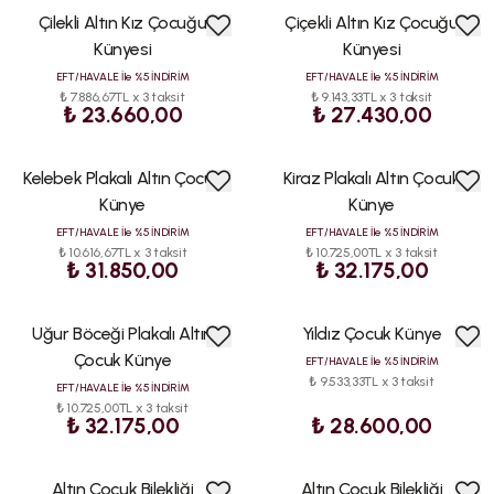
Çilekli Altın Kız Çocuğu
Çiçekli Altın Kız Çocuğu
ÇOK
ÇOK
SATAN
SATAN
Künyesi
Künyesi
EFT/HAVALE İle %5 İNDİRİM
EFT/HAVALE İle %5 İNDİRİM
₺ 7.886,67TL x 3 taksit
₺ 9.143,33TL x 3 taksit
₺ 23.660,00
₺ 27.430,00
Kelebek Plakalı Altın Çocuk
Kiraz Plakalı Altın Çocuk
ÇOK
ÇOK
SATAN
SATAN
Künye
Künye
EFT/HAVALE İle %5 İNDİRİM
EFT/HAVALE İle %5 İNDİRİM
₺ 10.616,67TL x 3 taksit
₺ 10.725,00TL x 3 taksit
₺ 31.850,00
₺ 32.175,00
Uğur Böceği Plakalı Altın
Yıldız Çocuk Künye
ÇOK
ÇOK
SATAN
SATAN
Çocuk Künye
EFT/HAVALE İle %5 İNDİRİM
₺ 9.533,33TL x 3 taksit
EFT/HAVALE İle %5 İNDİRİM
₺ 10.725,00TL x 3 taksit
₺ 32.175,00
₺ 28.600,00
Altın Çocuk Bilekliği
Altın Çocuk Bilekliği