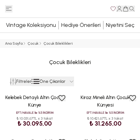
Vintage Koleksiyonu
Hediye Önerileri
Niyetini Seç
Ana Sayfa
Çocuk
Çocuk Bileklikleri
Çocuk Bileklikleri
Öne Çıkanlar
Filtreler
Kelebek Detaylı Altın Çocuk
Kiraz Mineli Altın Çocuk
ÇOK
ÇOK
SATAN
SATAN
Künye
Künyesi
EFT/HAVALE İle %5 İNDİRİM
EFT/HAVALE İle %5 İNDİRİM
₺ 10.031,67TL x 3 taksit
₺ 10.421,67TL x 3 taksit
₺ 30.095,00
₺ 31.265,00