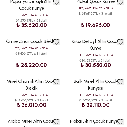
Papatya Detaylı Altın
Plakalı Çocuk Künye
ÇOK
ÇOK
SATAN
SATAN
Çocuk Künye
EFT/HAVALE İle %5 İNDİRİM
₺ 6.565,00TL x 3 taksit
EFT/HAVALE İle %5 İNDİRİM
₺ 11.873,33TL x 3 taksit
₺ 35.620,00
₺ 19.695,00
Örme Zincir Çocuk Bilekliği
Kiraz Detaylı Altın Çocuk
ÇOK
ÇOK
SATAN
SATAN
Künye
EFT/HAVALE İle %5 İNDİRİM
₺ 8.406,67TL x 3 taksit
EFT/HAVALE İle %5 İNDİRİM
₺ 10.183,33TL x 3 taksit
₺ 25.220,00
₺ 30.550,00
Mineli Charmlı Altın Çocuk
Balık Mineli Altın Çocuk
ÇOK
ÇOK
SATAN
SATAN
Bileklik
Künyesi
EFT/HAVALE İle %5 İNDİRİM
EFT/HAVALE İle %5 İNDİRİM
₺ 12.003,33TL x 3 taksit
₺ 10.703,33TL x 3 taksit
₺ 36.010,00
₺ 32.110,00
Araba Mineli Altın Çocuk
Plakalı Altın Çocuk Künyesi
ÇOK
ÇOK
SATAN
SATAN