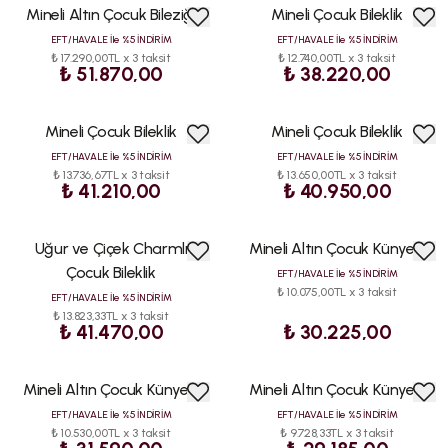
Mineli Altın Çocuk Bileziği
Mineli Çocuk Bileklik
ÇOK
ÇOK
SATAN
SATAN
EFT/HAVALE İle %5 İNDİRİM
EFT/HAVALE İle %5 İNDİRİM
₺ 17.290,00TL x 3 taksit
₺ 12.740,00TL x 3 taksit
₺ 51.870,00
₺ 38.220,00
Mineli Çocuk Bileklik
Mineli Çocuk Bileklik
ÇOK
ÇOK
SATAN
SATAN
EFT/HAVALE İle %5 İNDİRİM
EFT/HAVALE İle %5 İNDİRİM
₺ 13.736,67TL x 3 taksit
₺ 13.650,00TL x 3 taksit
₺ 41.210,00
₺ 40.950,00
Uğur ve Çiçek Charmlı
Mineli Altın Çocuk Künyesi
ÇOK
ÇOK
SATAN
SATAN
Çocuk Bileklik
EFT/HAVALE İle %5 İNDİRİM
₺ 10.075,00TL x 3 taksit
EFT/HAVALE İle %5 İNDİRİM
₺ 13.823,33TL x 3 taksit
₺ 41.470,00
₺ 30.225,00
Mineli Altın Çocuk Künyesi
Mineli Altın Çocuk Künyesi
ÇOK
ÇOK
SATAN
SATAN
EFT/HAVALE İle %5 İNDİRİM
EFT/HAVALE İle %5 İNDİRİM
₺ 10.530,00TL x 3 taksit
₺ 9.728,33TL x 3 taksit