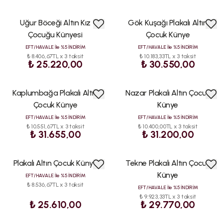
Uğur Böceği Altın Kız
Gök Kuşağı Plakalı Altın
ÇOK
ÇOK
SATAN
SATAN
Çocuğu Künyesi
Çocuk Künye
EFT/HAVALE İle %5 İNDİRİM
EFT/HAVALE İle %5 İNDİRİM
₺ 8.406,67TL x 3 taksit
₺ 10.183,33TL x 3 taksit
₺ 25.220,00
₺ 30.550,00
Kaplumbağa Plakalı Altın
Nazar Plakalı Altın Çocuk
ÇOK
ÇOK
SATAN
SATAN
Çocuk Künye
Künye
EFT/HAVALE İle %5 İNDİRİM
EFT/HAVALE İle %5 İNDİRİM
₺ 10.551,67TL x 3 taksit
₺ 10.400,00TL x 3 taksit
₺ 31.655,00
₺ 31.200,00
Plakalı Altın Çocuk Künye
Tekne Plakalı Altın Çocuk
ÇOK
ÇOK
SATAN
SATAN
Künye
EFT/HAVALE İle %5 İNDİRİM
₺ 8.536,67TL x 3 taksit
EFT/HAVALE İle %5 İNDİRİM
₺ 9.923,33TL x 3 taksit
₺ 25.610,00
₺ 29.770,00