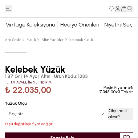
Vintage Koleksiyonu
Hediye Önerileri
Niyetini Seç
Ana Sayfa
Yüzük
Altın Yüzükler
Kelebek Yüzük
Kelebek Yüzük
1.87 Gr | 14 Ayar Altın
|
Ürün Kodu
:
1283
EFT/HAVALE İle %5 İNDİRİM
₺ 22.035,00
Peşin Fiyatına₺
7.345,00x3 Taksit
Yüzük Ölçü
Ölçü nasıl
Seçiniz
alınır
?
Ölçü değiştikçe fiyat değişir.
Sepete Ekle