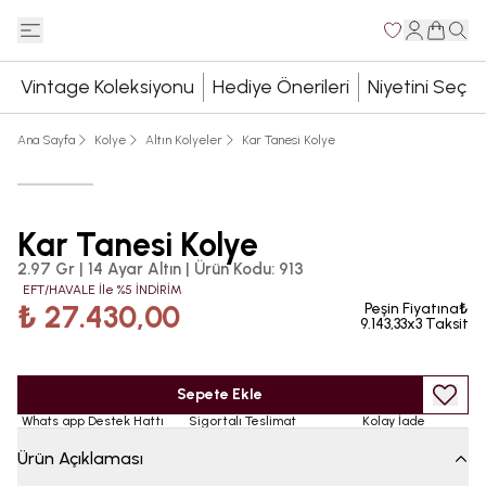
Vintage Koleksiyonu
Hediye Önerileri
Niyetini Seç
Ana Sayfa
Kolye
Altın Kolyeler
Kar Tanesi Kolye
Kar Tanesi Kolye
2.97 Gr | 14 Ayar Altın
|
Ürün Kodu
:
913
EFT/HAVALE İle %5 İNDİRİM
₺ 27.430,00
Peşin Fiyatına₺
9.143,33x3 Taksit
Sepete Ekle
Whats app Destek Hattı
Sigortalı Teslimat
Kolay İade
Ürün Açıklaması