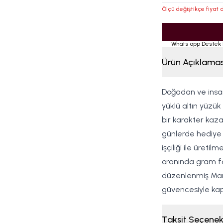
Ölçü değiştikçe fiyat d
Whats app Destek 
Ürün Açıklamas
Doğadan ve insa
yüklü altın yüzük 
bir karakter kaza
günlerde hediye a
işçiliği ile üreti
oranında gram far
düzenlenmiş Marla
güvencesiyle kapı
Taksit Seçenek