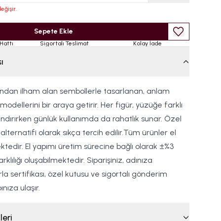
eğişir.
Sepete Ekle
Hattı
Sigortalı Teslimat
Kolay İade
ı
ndan ilham alan sembollerle tasarlanan, anlam
modellerini bir araya getirir. Her figür, yüzüğe farklı
ndırırken günlük kullanımda da rahatlık sunar. Özel
lternatifi olarak sıkça tercih edilir.Tüm ürünler el
lmektedir. El yapımı üretim sürecine bağlı olarak ±%3
klılığı oluşabilmektedir. Siparişiniz, adınıza
 sertifikası, özel kutusu ve sigortalı gönderim
nıza ulaşır.
leri