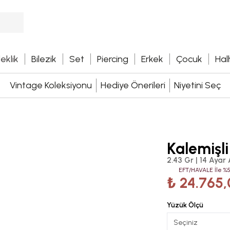
leklik
Bilezik
Set
Piercing
Erkek
Çocuk
Hal
Vintage Koleksiyonu
Hediye Önerileri
Niyetini Seç
Kalemişl
2.43 Gr | 14 Ayar 
EFT/HAVALE İle %5
₺ 24.765,
Yüzük Ölçü
Seçiniz