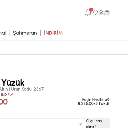
1
hal
Şahmeran
İNDİRİM
i Yüzük
Altın
|
Ürün Kodu
:
2367
 İNDİRİM
00
Peşin Fiyatına₺
8.255,00x3 Taksit
Ölçü nasıl
alınır
?