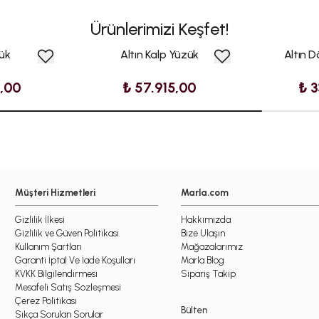
Ürünlerimizi Keşfet!
zük
Altın Kalp Yüzük
Altın D
5,00
₺ 57.915,00
₺ 3
Müşteri Hizmetleri
Marla.com
Gizlilik İlkesi
Hakkımızda
Gizlilik ve Güven Politikası
Bize Ulaşın
Kullanım Şartları
Mağazalarımız
Garanti İptal Ve İade Koşulları
Marla Blog
KVKK Bilgilendirmesi
Sipariş Takip
Mesafeli Satış Sözleşmesi
Çerez Politikası
Bülten
Sıkça Sorulan Sorular